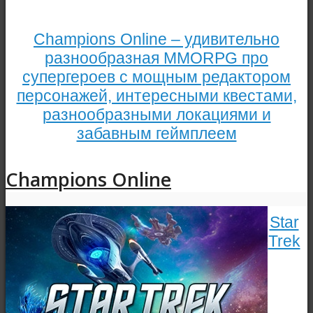
Champions Online – удивительно
разнообразная MMORPG про
супергероев с мощным редактором
персонажей, интересными квестами,
разнообразными локациями и
забавным геймплеем
Champions Online
Star
Trek