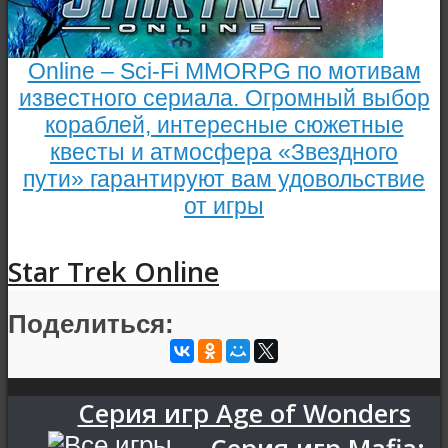
Online – Sci-Fi MMORPG по мотивам
известного сериала. Огромный выбор
кораблей, интересные сюжетные
квесты и атмосфера «Звездного
пути» гарантируют вам удовольствие
от игры
Star Trek Online
Поделиться:
Серия игр Age of Wonders