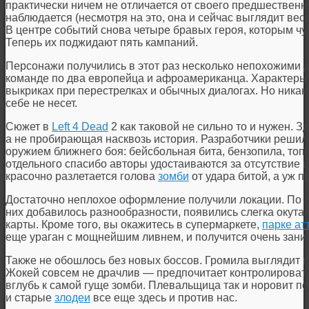
практически ничем не отличается от своего предшественн
наблюдается (несмотря на это, она и сейчас выглядит вес
В центре событий снова четыре бравых героя, которым чу
Теперь их поджидают пять кампаний.
Персонажи получились в этот раз несколько непохожими др
команде по два европейца и афроамериканца. Характеры 
выкриках при перестрелках и обычных диалогах. Но никакой
себе не несет.
Сюжет в
Left 4 Dead
2 как таковой не сильно то и нужен. 
а не пробирающая насквозь история. Разработчики решил
оружием ближнего боя: бейсбольная бита, бензопила, топ
отдельного спасибо авторы удостаиваются за отсутствие 
красочно разлетается голова
зомби
от удара битой, а уж п
Достаточно неплохое оформление получили локации. По с
них добавилось разнообразности, появились слегка окут
карты. Кроме того, вы окажитесь в супермаркете,
парке ат
еще ураган с мощнейшим ливнем, и получится очень зани
Также не обошлось без новых боссов. Громила выглядит г
Жокей совсем не драчлив — предпочитает контролировать
вглубь к самой гуще зомби. Плевальщица так и норовит по
и старые
злодеи
все еще здесь и против нас.