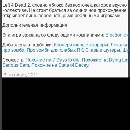
Left 4 Dead 2, словно яблоко без косточек, которое вкусно
коллективе. Не стоит браться за одиночное прохождение 
открывает лишь перед четырьмя реальными игроками.
Дополнительная информация
Эта игра связана со следующими компаниями:
Electronic A
Добавлена в подборки:
Кооперативные хорроры
,
Локальн
про зомби
,
Про зомби для слабых ПК
,
Старые шутеры
,
Шут
Схожесть:
Похожие на 7 Days to die
,
Похожие на Dying Lig
Serious Sam
,
Похожие на State of Decay
.
29 октября, 2011