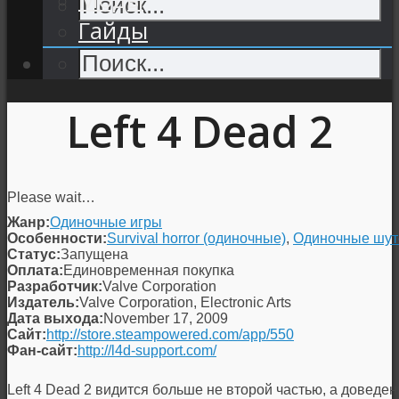
Гайды
Left 4 Dead 2
Please wait…
Жанр:
Одиночные игры
Особенности:
Survival horror (одиночные)
,
Одиночные шу
Статус:
Запущена
Оплата:
Единовременная покупка
Разработчик:
Valve Corporation
Издатель:
Valve Corporation, Electronic Arts
Дата выхода:
November 17, 2009
Сайт:
http://store.steampowered.com/app/550
Фан-сайт:
http://l4d-support.com/
Left 4 Dead 2
видится больше не второй частью, а доведе