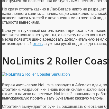
инструментов возвести над виртуальными песками остров
Но сразу строить казино в Лас-Вегасе никто не разрешит:
накопленного капитала начинающие специалисты способн
покосившихся мотелей с почерневшими от жесткой воды 
старости вывесками.
Если уж и трухлявый мотель начнет приносить хоть какие-
появятся новые инструменты, а на счету начнет копиться 
месяц появится шанс арендовать дополнительную землю,
пятизвездочный
отель
, а уж там рукой подать и до казино,
NoLimits 2 Roller Coas
Вторая часть серии NoLimits возводит в Абсолют идеи, п
стратегии. Разработчики вновь всеми силами исключают и
какие-то намеки на веселье. NoLimits 2 напоминает работ
вынуждающую продумывать буквально каждую мелочь.
Стратегия вынуждает от руки вырисовывать очертания бу