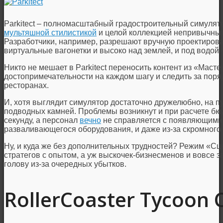
Parkitect – полномасштабный градостроительный симулятор
мультяшной стилистикой
и целой коллекцией непривычных
Разработчики, например, разрешают вручную проектироват
виртуальные вагонетки и высоко над землей, и под водой
Никто не мешает в Parkitect переносить контент из «Масте
достопримечательности на каждом шагу и следить за поря
ресторанах.
И, хотя выглядит симулятор достаточно дружелюбно, на пу
подводных камней. Проблемы возникнут и при расчете бюд
секунду, а персонал
вечно
не справляется с появляющимися
разваливающегося оборудования, и даже из-за скромного
Ну, и куда же без дополнительных трудностей? Режим «С
стратегов с опытом, а уж выскочек-бизнесменов и вовсе з
голову из-за очередных убытков.
RollerCoaster Tycoon C