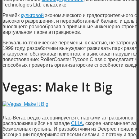
Technologies Ltd. к классике.
Ремейк
культовой
экономического и градостроительного с
высокого разрешения, и переработанный баланс, и целый
вносящего разнообразия в привычные инженерно-строит
виртуальном парке аттракционов.
Визуально-технические перемены, к счастью, не затронули 
1999 году, разработчики вынуждают развивать парк развл
и карусели, обслуживая клиентов, и выискивая нарушител
повествование: RollerCoaster Tycoon Classic предлагает 
способных проверить организаторские способности каждо
Vegas: Make It Big
Лас-Вегас редко ассоциируется с парками аттракционов. 
расположившийся на западе
США
, скорее напоминает аз
безмолвных пустынь. И разработчики из Deepred появляю
ассоциации поддерживают всеми силами, а потому и пре