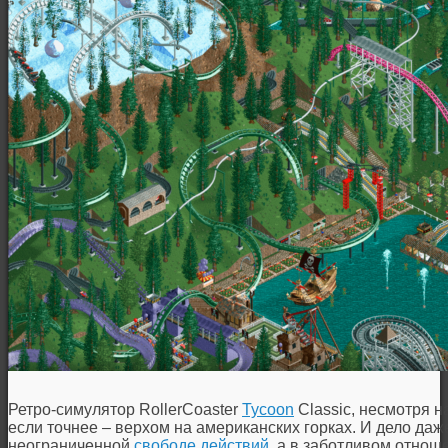
Ретро-симулятор RollerCoaster
Tycoon
Classic, несмотря н
если точнее – верхом на американских горках. И дело даж
неограниченной
свободе действий
, а в заботливом отнош