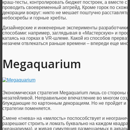
краш-тесты, контролировать бюджет построек, а вместе с 
проводить своевременный апгрейд. Кроме горок по схож
декорации вокруг: никто не мешает поштучно расставлять 
небоскребы и горные хребты.
Дизайнерские и инженерные эксперименты разработчики
способами: например, заглядывая в «Мастерскую» и прос
катаясь на горках в VR-шлеме. Какой из способов прерват
незачем отвлекаться раньше времени – впереди еще мног
Megaquarium
Экономическая стратегия Megaquarium лишь со стороны в
незатейливой. Неправильное впечатление во многом соз
блуждающие по картонным декорациям. Но не пройдет и пя
стратегии поменяется.
Смене «гнева» на «милость» поспособствует и неогранич
разрешают строить и ломать буквально на каждом квадра
океанариума), и живая симуляция размещаемых в аквариу