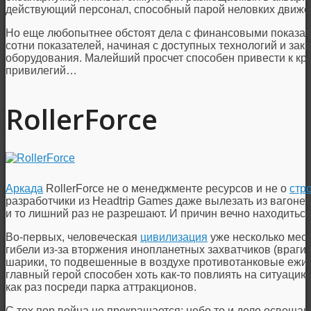
действующий персонал, способный парой неловких движе
Но еще любопытнее обстоят дела с финансовыми показат
сотни показателей, начиная с доступных технологий и за
оборудования. Малейший просчет способен привести к кр
привилегий…
RollerForce
Аркада
RollerForce не о менеджменте ресурсов и не о
стр
разработчики из Headtrip Games даже вылезать из вагонет
и то лишний раз не разрешают. И причин вечно находиться
Во-первых, человеческая
цивилизация
уже несколько мес
гибели из-за вторжения инопланетных захватчиков (враги 
шарики, то подвешенные в воздухе противотанковые ежи)
главный герой способен хоть как-то повлиять на ситуацию
как раз посреди парка аттракционов.
С тех пор война не прекращается: небо то и дело освеща