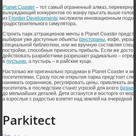
Planet Coaster
– тот самый ограненный алмаз, перевернув
вынуждающий конкурентов по жанру прыгать выше головы
из
Frontier Developments
заслужили инновационным подход
градостроительного симулятора.
Строить парк аттракционов мечты в Planet Coaster предс
выбирая уже доступные объекты (
рестораны
, кофе, украш
специальной библиотеки, или же вручную составляя спе
постройки, способные приносить прибыль. Если же досто
действовать разработчики разрешают радикально – отре
в
пустыню
, а пустырь – в райские кущи.
Настолько же оригинально продуман в Planet Coaster и м
посетителями. Сразу после открытия парка предстоит след
нанимать охранников, регулировать цены, привлекать ан
посетитель в последствии станет угрозой для всего
бизнес
до мельчайших деталей. Дети останутся в восторге от мо
а взрослые с радостью взлетят над землей на очередной
Parkitect