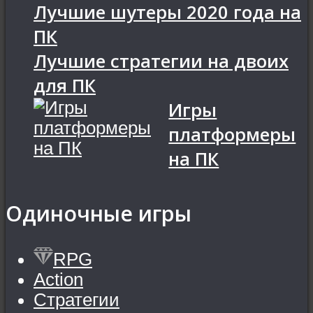
Лучшие шутеры 2020 года на
ПК
Лучшие стратегии на двоих
для ПК
Игры
платформеры
на ПК
Одиночные игры
RPG
Action
Стратегии