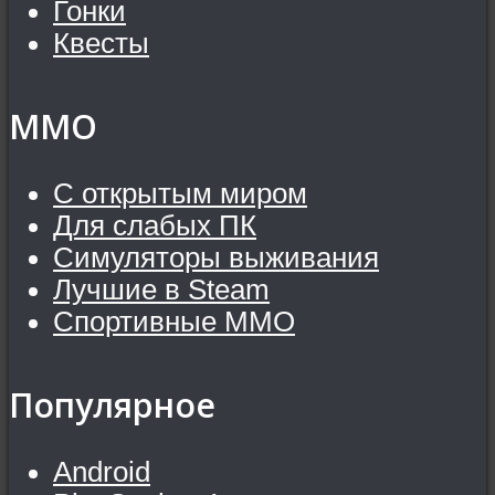
Гонки
Квесты
MMO
С открытым миром
Для слабых ПК
Симуляторы выживания
Лучшие в Steam
Спортивные MMO
Популярное
Android