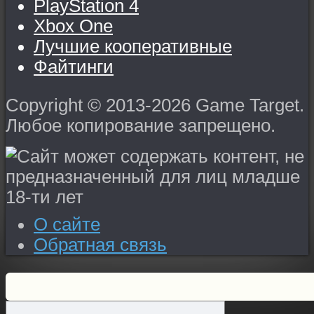
PlayStation 4
Xbox One
Лучшие кооперативные
Файтинги
Copyright © 2013-2026 Game Target.
Любое копирование запрещено.
О сайте
Обратная связь