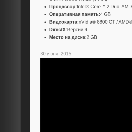
Процессор:
Intel® Core™ 2 Duo, AMD
Оперативная память:
4 GB
Видеокарта:
nVidia® 8800 GT / AMD®
DirectX:
Версии 9
Место на диске:
2 GB
30 июня, 2015