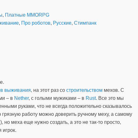
ы
,
Платные MMORPG
живание
,
Про роботов
,
Русские
,
Стимпанк
е.
ов выживания
, на этот раз со
строительством
мехов. С
ами – в
Nether
, с голыми мужиками – в
Rust
. Все это мы
венными руками, что не всегда положительно сказывалось
сю грязную работу можно доверить ручному меху, а самому
, но меха еще нужно создать, а это не так-то просто,
 игрок.