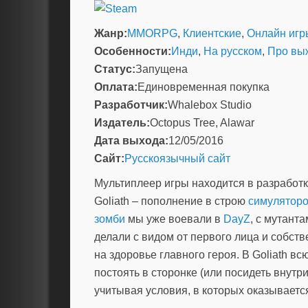
Жанр:
MMORPG
,
Клиентские
,
Онлайн игр
Особенности:
Инди
,
На русском
,
Про вы
Статус:
Запущена
Оплата:
Единовременная покупка
Разработчик:
Whalebox Studio
Издатель:
Octopus Tree, Alawar
Дата выхода:
12/05/2016
Сайт:
Русскоязычный сайт
Мультиплеер игры находится в разработк
Goliath – пополнение в строю
симулятор
зомби
мы уже воевали в
DayZ
, с мутант
делали с видом от первого лица и собст
на здоровье главного героя. В Goliath в
постоять в сторонке (или посидеть внутри)
учитывая условия, в которых оказывается