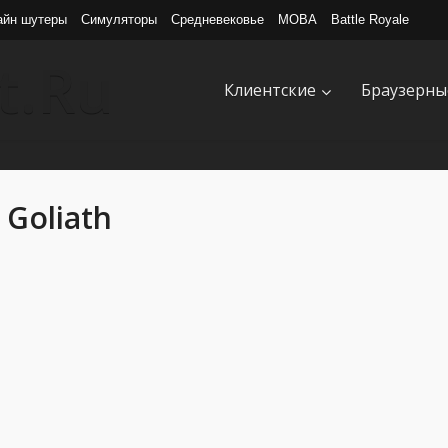
айн шутеры
Симуляторы
Средневековье
MOBA
Battle Royale
Клиентские
Браузерны
Goliath