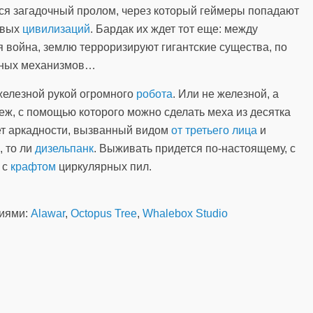
тся загадочный пролом, через который геймеры попадают
твых
цивилизаций
. Бардак их ждет тот еще: между
война, землю терроризируют гигантские существа, по
нных механизмов…
железной рукой огромного
робота
. Или не железной, а
еж, с помощью которого можно сделать меха из десятка
лет аркадности, вызванный видом
от третьего лица
и
, то ли
дизельпанк
. Выживать придется по-настоящему, с
 с
крафтом
циркулярных пил.
ниями:
Alawar
,
Octopus Tree
,
Whalebox Studio