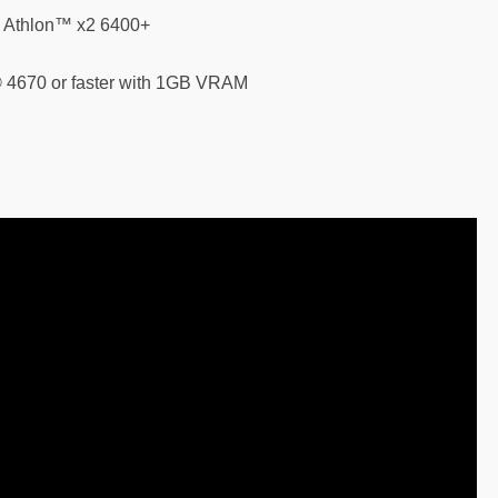
 Athlon™ x2 6400+
 4670 or faster with 1GB VRAM