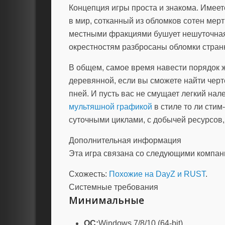
Концепция игры проста и знакома. Имее
в мир, сотканный из обломков сотен мер
местными фракциями бушует нешуточная 
окрестностям разбросаны обломки стра
В общем, самое время навести порядок 
деревянной, если вы сможете найти черт
пней. И пусть вас не смущает легкий на
мультяшной графикой
в стиле то ли стим-
суточными циклами, с добычей ресурсов,
Дополнительная информация
Эта игра связана со следующими компа
Схожесть:
Похожие на DayZ и RUST
.
Системные требования
Минимальные
ОС:
Windows 7/8/10 (64-bit)