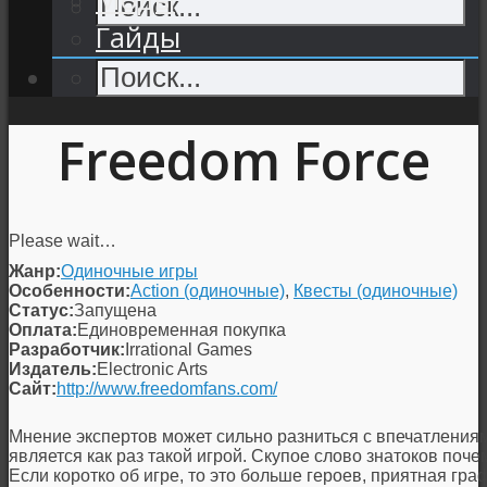
Гайды
Freedom Force
Please wait…
Жанр:
Одиночные игры
Особенности:
Action (одиночные)
,
Квесты (одиночные)
Статус:
Запущена
Оплата:
Единовременная покупка
Разработчик:
Irrational Games
Издатель:
Electronic Arts
Сайт:
http://www.freedomfans.com/
Мнение экспертов может сильно разниться с впечатления
является как раз такой игрой. Скупое слово знатоков поче
Если коротко об игре, то это больше героев, приятная г