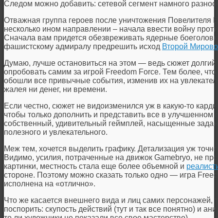
Следом можно добавить: сетевой сегмент намного разноо
Отважная группа героев после уничтожения Повелителя В
несколько ином направлении – начала ввести войну проти
Сначала вам придется обезвреживать ядерные боеголовки
фашистскому адмиралу предрешить исход
Второй Миров
Думаю, лучше остановиться на этом — ведь сюжет долгий 
опробовать самим за игрой Freedom Force. Тем более, что 
обошли все привычные события, изменив их на увлекател
жалея ни денег, ни времени.
Если честно, сюжет не видоизменился уж в какую-то кардин
чтобы только дополнить и представить все в улучшенном с
собственный, удивительный геймплей, насыщенные задани
полезного и увлекательного.
Меж тем, хочется выделить графику. Детализация уж точн
Видимо, усилия, потраченные на движок Gamebryo, не пр
картинки, местность стала еще более объемной и
реалист
стороне. Поэтому можно сказать только одно — игра Free
исполнена на «отлично».
Что же касается внешнего вида и лиц самих персонажей, т
поспорить: скупость действий (тут и так все понятно) и ан
то ли художники не показали все свое мастерство).