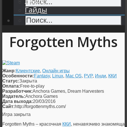
Гайды
Forgotten Myths
Жанр:
Клиентские
,
Онлайн игры
Особенности:
Fantasy
,
Linux
,
Mac OS
,
PVP
,
Инди
,
ККИ
Статус:
Закрыта
Оплата:
Free-to-play
Разработчик:
Anchora Games, Dream Harvesters
Издатель:
Anchora Games
Дата выхода:
20/03/2016
Сайт:
http://forgottenmyths.com/
Игра закрыта
Forgotten Myths – красочная
ККИ
, ненавязчиво знакомяща