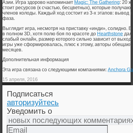
Азии. Игра здорово напоминает
Magic: The Gathering
: 20 
стоит ресурсов (к счастью, бесцветных), которые получаю
членов колоды. Каждый ход состоит из 3-х этапов: вывод 
фаза.
Выглядит игра, несмотря на приставку «инди», солидно. 
в полном 3D, хотя полю боя по красоте до
Hearthstone
дале
слабый онлайн, размер которого сильно зависит от выход
игры уже сформировалась, плюс к этому, авторы обещаю
месяцев.
Дополнительная информация
Эта игра связана со следующими компаниями:
Anchora G
15 апреля, 2016
Подписаться
авторизуйтесь
Уведомить о