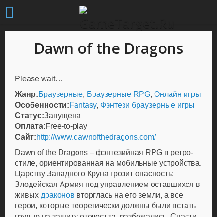
Dawn of the Dragons
Please wait…
Жанр:
Браузерные
,
Браузерные RPG
,
Онлайн игры
Особенности:
Fantasy
,
Фэнтези браузерные игры
Статус:
Запущена
Оплата:
Free-to-play
Сайт:
http://www.dawnofthedragons.com/
Dawn of the Dragons – фэнтезийная RPG в ретро-
стиле, ориентированная на мобильные устройства.
Царству Западного Круна грозит опасность:
Злодейская Армия под управлением оставшихся в
живых
драконов
вторглась на его земли, а все
герои, которые теоретически должны были встать
грудью на защиту отечества, разбежались. Спасти