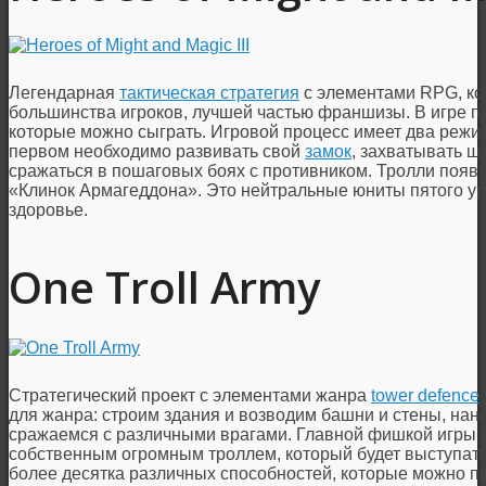
Легендарная
тактическая стратегия
с элементами RPG, ко
большинства игроков, лучшей частью франшизы. В игре п
которые можно сыграть. Игровой процесс имеет два режима
первом необходимо развивать свой
замок
, захватывать ш
сражаться в пошаговых боях с противником. Тролли появ
«Клинок Армагеддона». Это нейтральные юниты пятого ур
здоровье.
One Troll Army
Стратегический проект с элементами жанра
tower defence
для жанра: cтроим здания и возводим башни и стены, на
сражаемся с различными врагами. Главной фишкой игры яв
собственным огромным троллем, который будет выступать
более десятка различных способностей, которые можно пр