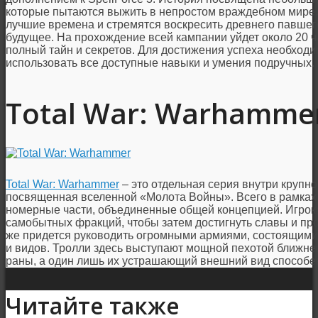
которые пытаются выжить в непростом враждебном мире
лучшие времена и стремятся воскресить древнего павшего
будущее. На прохождение всей кампании уйдет около 20 ча
полный тайн и секретов. Для достижения успеха необходи
использовать все доступные навыки и умения подручных.
Total War: Warhamme
Total War: Warhammer
– это отдельная серия внутри круп
посвященная вселенной «Молота Войны». Всего в рамках 
номерные части, объединенные общей концепцией. Игрок
самобытных фракций, чтобы затем достигнуть славы и про
же придется руководить огромными армиями, состоящими 
и видов. Тролли здесь выступают мощной пехотой ближне
раны, а один лишь их устрашающий внешний вид способен
Читайте также