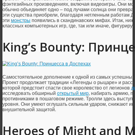
фэнтезийных произведениях, включая видеоигры. Они могу
обычно объединяет одно – под лучами солнца они превра
эти существа приобрели, благодаря нетленным работам Джо
эти
монстры
появились в скандинавских мифах. Итак, ниже
классных компьютерных игр, где, так или иначе, фигуриру
King’s Bounty: Принц
Самостоятельное дополнение к одной из самых успешны
Проект продолжает традиции «Легенды о рыцаре» и расс
которой предстоит спасти свое королевство от легионов
д
исследовать обширный
открытый мир
, набирать армию, п
противниками в пошаговом режиме. Тролли здесь выступа
уровня. Они умеют оглушать сильным ударом, снижают ин
внушительной защитой.
Heroes of Might and Ma