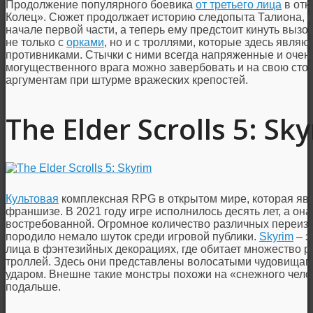
Продолжение популярного боевика
от третьего лица
в отк
Колец». Сюжет продолжает историю следопыта Талиона, к
начале первой части, а теперь ему предстоит кинуть выз
не только с
орками
, но и с троллями, которые здесь явл
противниками. Стычки с ними всегда напряженные и очень
могущественного врага можно завербовать и на свою стор
аргументам при штурме вражеских крепостей.
The Elder Scrolls 5: Sk
Культовая
комплексная RPG в открытом мире, которая явл
франшизе. В 2021 году игре исполнилось десять лет, а она
востребованной. Огромное количество различных переизд
породило немало шуток среди игровой публики.
Skyrim
– э
лица в фэнтезийных декорациях, где обитает множество р
троллей. Здесь они представлены волосатыми чудовищам
ударом. Внешне такие монстры похожи на «снежного чело
подальше.