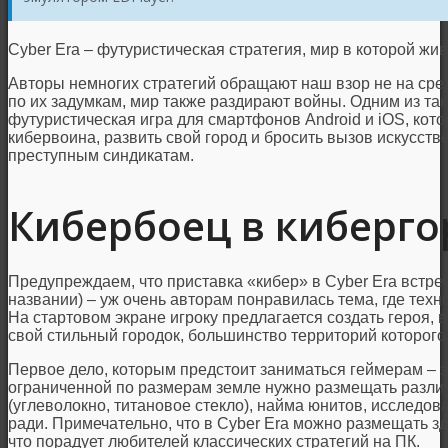
Cyber Era – футуристическая стратегия, мир в которой жи
Авторы немногих стратегий обращают наш взор не на сред
по их задумкам, мир также раздирают войны. Одним из так
футуристическая игра для смартфонов Android и iOS, кото
кибервоина, развить свой город и бросить вызов искусств
преступным синдикатам.
Кибербоец в киберго
Предупреждаем, что приставка «кибер» в Cyber Era встреч
названии) – уж очень авторам понравилась тема, где техн
На стартовом экране игроку предлагается создать героя, в
свой стильный городок, большинство территорий которого 
Первое дело, которым предстоит заниматься геймерам – э
ограниченной по размерам земле нужно размещать разли
(углеволокно, титановое стекло), найма юнитов, исследов
ради. Примечательно, что в Cyber Era можно размещать зд
что порадует любителей классических стратегий на ПК.