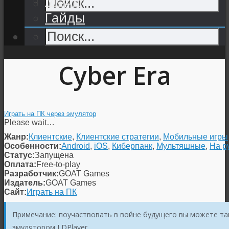
Гайды
Cyber Era
Играть на ПК через эмулятор
Please wait…
Жанр:
Клиентские
,
Клиентские стратегии
,
Мобильные игры
Особенности:
Android
,
iOS
,
Киберпанк
,
Мультяшные
,
На р
Статус:
Запущена
Оплата:
Free-to-play
Разработчик:
GOAT Games
Издатель:
GOAT Games
Сайт:
Играть на ПК
Примечание: поучаствовать в войне будущего вы можете та
эмулятором LDPlayer.