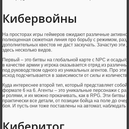
Кибервойны
На просторах игры геймеров ожидают различные активност
полноценная сюжетная линия про борьбу с режимом, разд
дополнительных квестов не даст заскучать. Зачастую эти 
здесь несколько видов.
Первый – это битвы на глобальной карте с NPC и осады/о
в качестве армии у игрока оказывается отряд из различны
под руководством одного из уникальных агентов. Про эти
исход подсчитывается в зависимости от силы и количеств
Куда интереснее второй тип, который представляет собой
формате 6 на 6. Агенты – это уникальные персонажи с р
и ролями, и их можно прокачивать, как в RPG. Эти битвы
практически все детали, от позиции бойца на поле до очер
боя. И пусть они тоже поставлены на автомат, наблюдать з
Киберитог