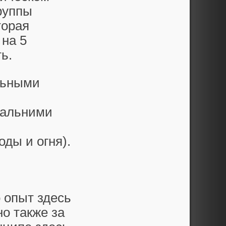
руппы
торая
 на 5
ь.
льными
дальними
оды и огня).
о опыт здесь
 но также за