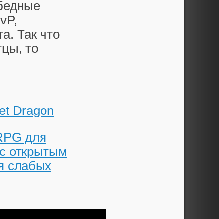
 бедные
vP,
а. Так что
тцы, то
et Dragon
PG для
 открытым
я слабых