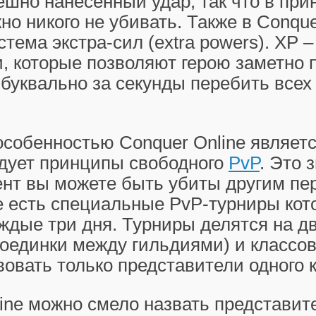
шно нанесенный удар, так что в при
о никого не убивать. Также в Conque
стема экстра-сил (extra powers). XP 
, которые позволяют герою заметно 
 буквально за секунды перебить все
собенностью Conquer Online является
едует принципы свободного
PvP
. Это 
нт вы можете быть убиты другим пе
е есть специальные PvP-турниры ко
ждые три дня. Турниры делятся на дв
оединки между гильдиями) и классов
вовать только представители одного к
ine можно смело назвать представи