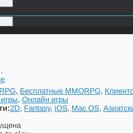
…
RPG
,
Бесплатные MMORPG
,
Клиент
 игры
,
Онлайн игры
ти:
2D
,
Fantasy
,
iOS
,
Mac OS
,
Азиатск
ущена