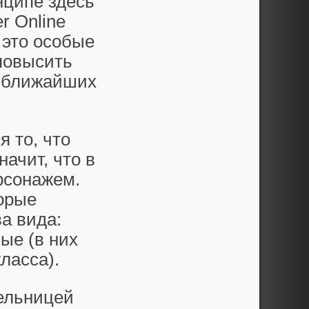
нципе здесь
r Online
– это особые
повысить
х ближайших
 то, что
значит, что в
рсонажем.
торые
а вида:
ые (в них
ласса).
тельницей