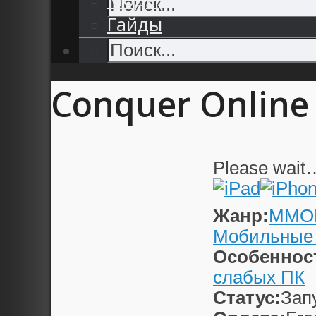
Гайды
Conquer Online
Please wait
Жанр:
MMO
Мобильные
Особеннос
слабых ПК
Статус:
Зап