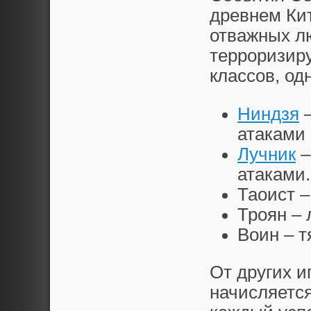
древнем Кит
отважных л
терроризиру
классов, од
Ниндзя
–
атаками
Лучник
–
атаками.
Таоист –
Троян – 
Воин – т
От других и
начисляется