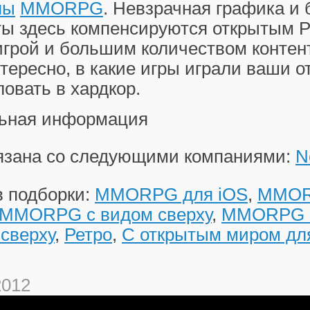
лы
MMORPG
. Невзрачная графика и
ы здесь компенсируются открытым P
грой и большим количеством контент
тересно, в какие игры играли ваши о
овать в хардкор.
ьная информация
вязана со следующими компаниями:
N
в подборки:
MMORPG для iOS
,
MMOR
MMORPG с видом сверху
,
MMORPG с
сверху
,
Ретро
,
С открытым миром дл
2012