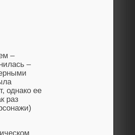
ем –
нилась –
мерными
ыла
т, однако ее
к раз
рсонажи)
фическом