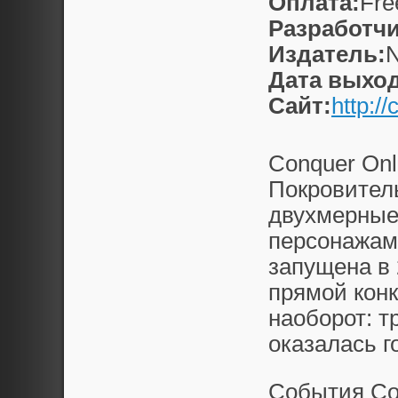
Оплата:
Fre
Разработчи
Издатель:
N
Дата выход
Сайт:
http:/
Conquer Onl
Покровитель
двухмерные
персонажами
запущена в 
прямой кон
наоборот: 
оказалась г
События Co