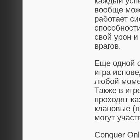
каждый успе
вообще можн
работает си
способности
свой урон и
врагов.
Еще одной о
игра испов
любой моме
Также в игр
проходят ка
клановые (п
могут участ
Conquer Onl