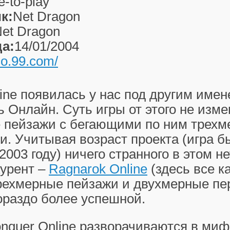
e-to-play
к:
Net Dragon
et Dragon
а:
14/01/2004
/co.99.com/
ine появилась у нас под другим имен
 Онлайн. Суть игры от этого не изме
 пейзажи с бегающими по ним трех
. Учитывая возраст проекта (игра б
2003 году) ничего странного в этом не
курент –
Ragnarok Online
(здесь все ка
трехмерные пейзажи и двухмерные пе
ораздо более успешной.
nquer Online разворачиваются в ми