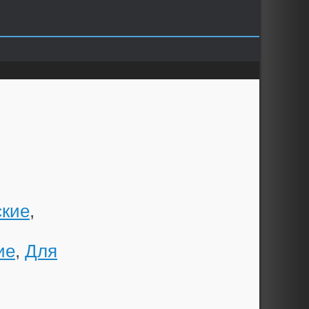
ские
,
ие
,
Для