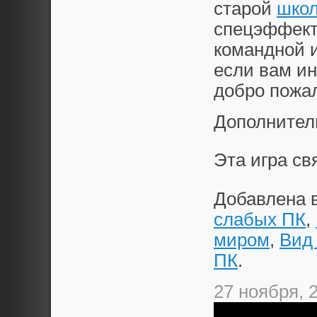
старой
шко
спецэффект
командной и
если вам ин
добро пожал
Дополнител
Эта игра с
Добавлена 
слабых ПК
,
миром
,
Вид 
ПК
.
27 ноября, 