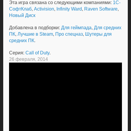
Эта игра связана со следующими компаниями:
1С-
СофтКлаб
,
Activision
,
Infinity Ward
,
Raven Software
,
Новый Диск
Добавлена в подборки:
Для геймпада
,
Для средних
ПК
,
Лучшие в Steam
,
Про спецназ
,
Шутеры для
средних ПК
.
Серия:
Call of Duty
.
26 февраля, 2014