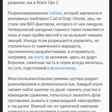
развилок, как в Black Ops 2.
Разрекламированная
собака
, которой завлекали в
рекламных трейлерах
Call of Duty: Ghosts
, увы, не
стала тем ВАУ-фактором, которого от нее ожидали.
Четвероногий напарник главного героя появляется
лишь в паре-тройке миссий и не вызывает никаких
эмоций. Иногда псом разрешается управлять, но
отклониться от намеченного маршрута,
проложенного разработчиками, и отправиться,
например, на
охоту
за кроликом, здесь не дадут.
Впрочем, сюжетная часть в серии всегда являлась,
по сути, подготовкой к
мультиплееру
.
Многопользовательские режимы шутера радуют
разнообразием и увлекательностью. Каждый игрок
сможет найти занятие по душе: принять участие в
командном сражении, попытаться захватить флаг
противника, выжить в сумасшедшей «мясорубке»
и так далее. Верный пес из одиночной кампании
появился в мультиплеере в качестве одного из