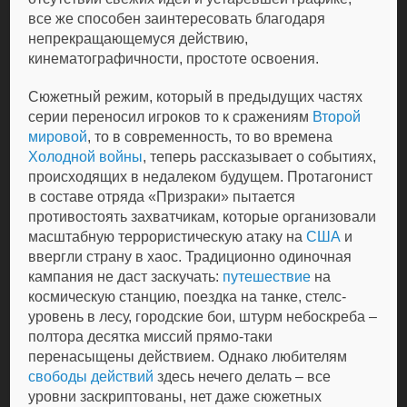
все же способен заинтересовать благодаря
непрекращающемуся действию,
кинематографичности, простоте освоения.
Сюжетный режим, который в предыдущих частях
серии переносил игроков то к сражениям
Второй
мировой
, то в современность, то во времена
Холодной войны
, теперь рассказывает о событиях,
происходящих в недалеком будущем. Протагонист
в составе отряда «Призраки» пытается
противостоять захватчикам, которые организовали
масштабную террористическую атаку на
США
и
ввергли страну в хаос. Традиционно одиночная
кампания не даст заскучать:
путешествие
на
космическую станцию, поездка на танке, стелс-
уровень в лесу, городские бои,
штурм
небоскреба –
полтора десятка миссий прямо-таки
перенасыщены действием. Однако любителям
свободы действий
здесь нечего делать – все
уровни заскриптованы, нет даже сюжетных