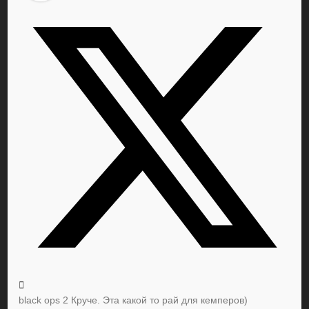
black ops 2 Круче. Эта какой то рай для кемперов)