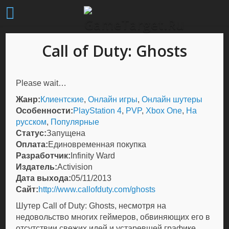
Call of Duty: Ghosts
Please wait…
Жанр:
Клиентские
,
Онлайн игры
,
Онлайн шутеры
Особенности:
PlayStation 4
,
PVP
,
Xbox One
,
На
русском
,
Популярные
Статус:
Запущена
Оплата:
Единовременная покупка
Разработчик:
Infinity Ward
Издатель:
Activision
Дата выхода:
05/11/2013
Сайт:
http://www.callofduty.com/ghosts
Шутер
Call of Duty: Ghosts
, несмотря на
недовольство многих геймеров, обвиняющих его в
отсутствии свежих идей и устаревшей графике,