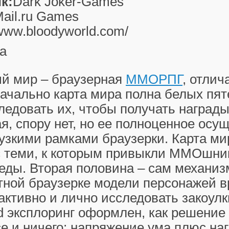
к:
Dark Joker-Games
ail.ru Games
/www.bloodyworld.com/
а
й мир – браузерная
ММОРПГ
, отли
начально карта мира полна белых пяте
едовать их, чтобы получать награды
, спору нет, но ее полноценное осу
узкими рамками браузерки. Карта ми
с теми, к которым привыкли ММОшник
еды. Вторая половина – сам механиз
ной браузерке модели персонажей в
активно и лично исследовать закоулк
d эксплоринг оформлен, как решение 
е и ничего: напряжение ума плюс наг