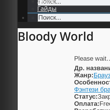
Гайды
Bloody World
Please wait
Др. назван
Жанр:
Брау
Особеннос
Фэнтези бр
Статус:
Зак
Оплата:
Fre