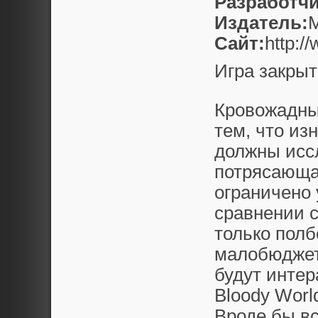
Разработчи
Издатель:
M
Сайт:
http:/
Игра закрыт
Кровожадны
тем, что из
должны иссл
потрясающая
ограничено 
сравнении 
только полб
малобюджет
будут интер
Bloody Worl
Вроде бы вс