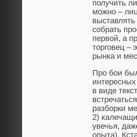
получить ли
можно – ли
выставлять 
собрать про
первой, а п
торговец – 
рынка и ме
Про бои был
интересных 
в виде текс
встречаться
разборки м
2) калечащи
увечья, даж
опыта). Кст