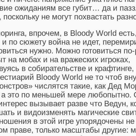
вие ожиданиям все губит… да и пазз
 поскольку не могут похвастать разн
оринга, впрочем, в Bloody World есть
ь и по сюжету война не идет, переми
товиться нужно. Можно готовиться по
т на мобах и на вражеских игроках,
уясь в собирательстве и крафтинге,
Бестиарий Bloody World не то чтоб вн
онстров» числятся такие, как Дед Мо
 а это по меньшей мере любопытно.
нтерес вызывает разве что Ведун, к
ать и видоизменять магические свит
ношения в этой игре упорядочены не 
ом праве, только масштабы другие: 