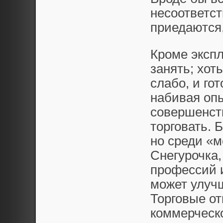
несоответст
приедаются,
Кроме экспл
занять; хот
слабо, и го
набивая опы
совершенств
торговать. 
но среди «м
Снегурочка,
профессий и
может улучш
Торговые от
коммерческ