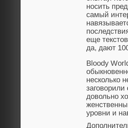
носить пред
самый интер
навязываетс
последствия
еще текстов
да, дают 10
Bloody Worl
обыкновенно
несколько н
заговорили 
довольно х
женственны
уровни и на
Дополнител