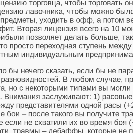
цензию торговца, чтобы торговать он
цензию лавочника, чтобы можно был
предметы, уходить в офф, а потом в
фит. Вторая лицензия всего на 10 мо
рибыли позволяет делать больше, так
это просто переходная ступень между
стным индивидуальным предпринима
о бы нечего сказать, если бы не пар
разновидностей. В любом случае, пр
та, но с некоторыми типами вы могли
. Внимания заслуживают: 1) расовые
ежду представителями одной расы (+
е бои – после такого вы получите тр
е если не схватили их во время боя 
ати, травмы – дебаффы, которые не 