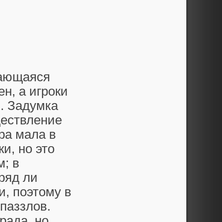
чающаяся
н, а игроки
. Задумка
ществление
ра мала в
и, но это
м; в
ряд ли
и, поэтому в
паззлов.
рада, но