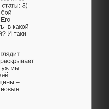
статы; 3)
 бой
 Его
ь: в какой
й? И таки
ыглядит
 раскрывает
з уж мы
жей
щины –
 новые