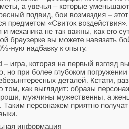
меты, а увечья – которые уменьшают 
есный подвид, бои возмездия – этот
я предметом «Свиток воздействия».
 и механика не так важны, как его сут
ой браузерке вы можете навязать бо
0%-ную надбавку к опыту.
d – игра, которая на первый взгляд в
, но при более глубоком погружении
ебезынтересных деталей. Кстати, ра
о том, как выглядит: образы персона
ороши, мужчины мужественны, а жен
. Таким персонажем приятно получат
выки.
ьная информация