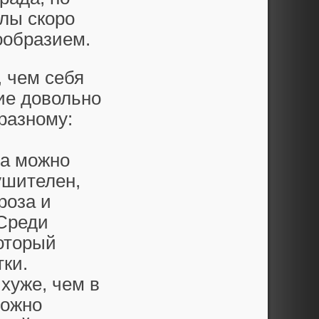
лы скоро
ообразием.
, чем себя
рие довольно
-разному:
 а можно
ушителен,
роза и
 Среди
оторый
ки.
хуже, чем в
можно