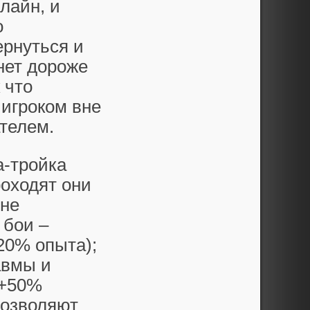
лайн, и
о
ернуться и
нет дороже
 что
 игроком вне
телем.
а-тройка
оходят они
 не
 бои –
20% опыта);
авмы и
(+50%
позволяют