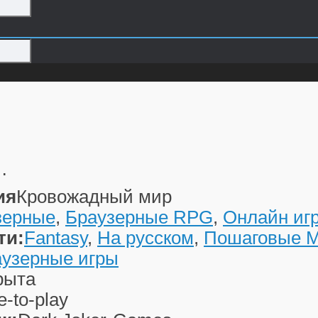
…
ия
Кровожадный мир
зерные
,
Браузерные RPG
,
Онлайн иг
ти:
Fantasy
,
На русском
,
Пошаговые 
аузерные игры
рыта
e-to-play