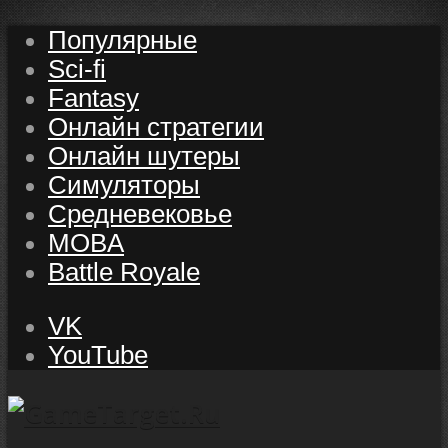
Популярные
Sci-fi
Fantasy
Онлайн стратегии
Онлайн шутеры
Симуляторы
Средневековье
MOBA
Battle Royale
VK
YouTube