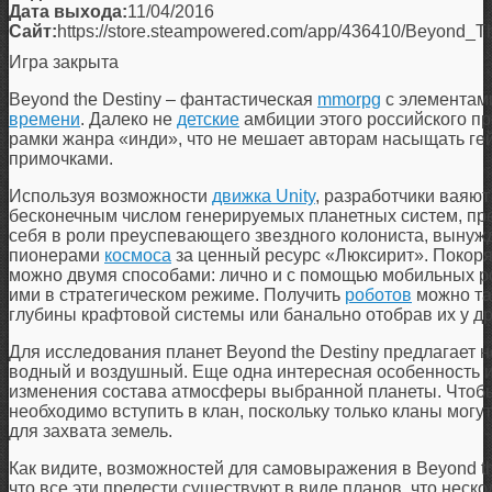
Дата выхода:
11/04/2016
Сайт:
https://store.steampowered.com/app/436410/Beyond_T
Игра закрыта
Beyond the Destiny
– фантастическая
mmorpg
с элемента
времени
. Далеко не
детские
амбиции этого российского пр
рамки жанра «инди», что не мешает авторам насыщать г
примочками.
Используя возможности
движка Unity
, разработчики ваяю
бесконечным числом генерируемых планетных систем, п
себя в роли преуспевающего звездного колониста, вынуж
пионерами
космоса
за ценный ресурс «Люксирит». Покор
можно двумя способами: лично и с помощью мобильных р
ими в стратегическом режиме. Получить
роботов
можно та
глубины крафтовой системы или банально отобрав их у дру
Для исследования планет
Beyond the Destiny
предлагает н
водный и воздушный. Еще одна интересная особенность и
изменения состава атмосферы выбранной планеты. Чтобы
необходимо вступить в клан, поскольку только кланы могу
для захвата земель.
Как видите, возможностей для самовыражения в
Beyond t
что все эти прелести существуют в виде планов, что неск