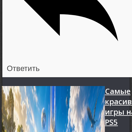
Ответить
Самые
краси
игры н
PS5