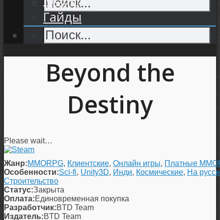
Гайды
Beyond the
Destiny
Please wait…
Жанр:
MMORPG
,
Клиентские
,
Онлайн игры
,
Платные MM
Особенности:
Sci-fi
,
Unity3D
,
Инди
,
Космические
,
На русс
Строительство
Статус:
Закрыта
Оплата:
Единовременная покупка
Разработчик:
BTD Team
Издатель:
BTD Team