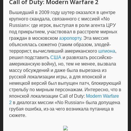
Call of Duty: Modern Warfare 2
Вышедший в 2009 году шутер оказался в центре
крупного скандала, связанного с миссией «No
Russian»: где игрок, выступая в роли агента ЦРУ
под прикрытием, участвовал в расстреле мирных
граждан в московском
аэропорту
. Эта миссия
объяснялась сюжетно (таким образом, злодей-
террорист, вычисливший американского
шпиона
,
решил подставить
США
и развязать российско-
американскую войну), но, тем не менее, вызвала
массу обсуждений и даже была вырезана из
русской локализации игры, а для японской и
немецкой версий был выпущен патч, блокирующий
стрельбу по мирным персонажам. Интересно, что в
японской локализации Call of Duty:
Modern Warfare
2
в диалогах миссии «No Russian» была допущена
грубая ошибка, из-за чего возникала путаница в
сюжете.