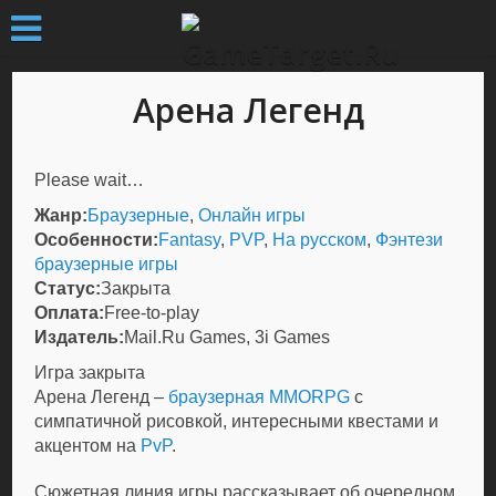
Арена Легенд
Please wait…
Жанр:
Браузерные
,
Онлайн игры
Особенности:
Fantasy
,
PVP
,
На русском
,
Фэнтези
браузерные игры
Статус:
Закрыта
Оплата:
Free-to-play
Издатель:
Mail.Ru Games, 3i Games
Игра закрыта
Арена Легенд
–
браузерная MMORPG
с
симпатичной рисовкой, интересными квестами и
акцентом на
PvP
.
Сюжетная линия игры рассказывает об очередном