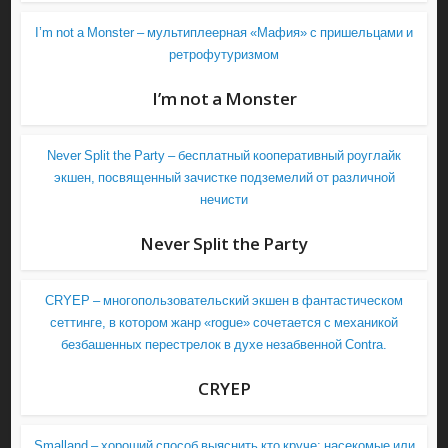
I’m not a Monster – мультиплеерная «Мафия» с пришельцами и
ретрофутуризмом
I’m not a Monster
Never Split the Party – бесплатный кооперативный роуглайк
экшен, посвященный зачистке подземелий от различной
нечисти
Never Split the Party
CRYEP – многопользовательский экшен в фантастическом
сеттинге, в котором жанр «rogue» сочетается с механикой
безбашенных перестрелок в духе незабвенной Contra.
CRYEP
Smalland – хороший способ выяснить кто круче: насекомые или