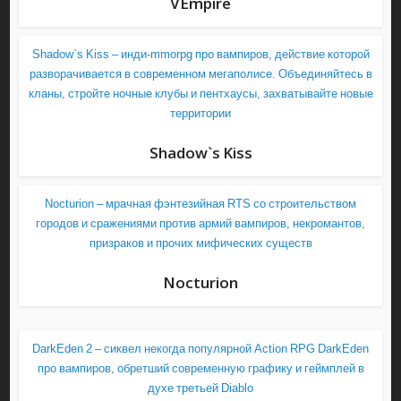
VEmpire
Shadow`s Kiss – инди-mmorpg про вампиров, действие которой
разворачивается в современном мегаполисе. Объединяйтесь в
кланы, стройте ночные клубы и пентхаусы, захватывайте новые
территории
Shadow`s Kiss
Nocturion – мрачная фэнтезийная RTS со строительством
городов и сражениями против армий вампиров, некромантов,
призраков и прочих мифических существ
Nocturion
DarkEden 2 – сиквел некогда популярной Action RPG DarkEden
про вампиров, обретший современную графику и геймплей в
духе третьей Diablo