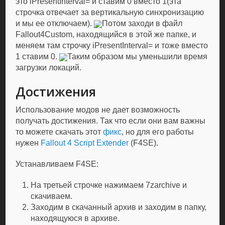
это iPresentInterval= и ставим 0 вместо 1(эта
строчка отвечает за вертикальную cинхронизацию
и мы ее отключаем).
Потом заходи в файл
Fallout4Custom, находящийся в этой же папке, и
меняем там строчку iPresentInterval= и тоже вместо
1 ставим 0.
Таким образом мы уменьшили время
загрузки локаций.
Достижения
Использование модов не дает возможность
получать достижения. Так что если они вам важны
то можете скачать этот
фикс
, но для его работы
нужен
Fallout 4 Script Extender
(F4SE).
Устанавливаем F4SE:
На третьей строчке нажимаем 7zarchive и
скачиваем.
Заходим в скачанный архив и заходим в папку,
находящуюся в архиве.