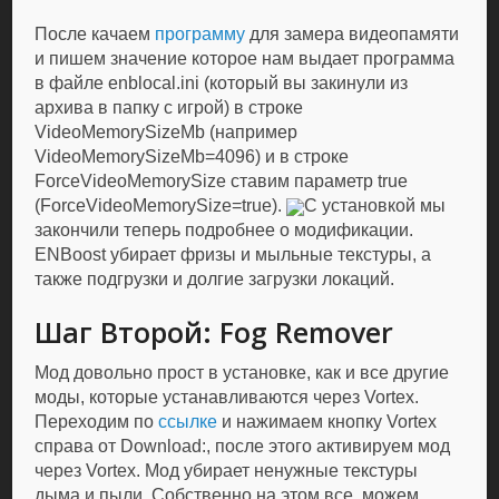
После качаем
программу
для замера видеопамяти
и пишем значение которое нам выдает программа
в файле enblocal.ini (который вы закинули из
архива в папку с игрой) в строке
VideoMemorySizeMb (например
VideoMemorySizeMb=4096) и в строке
ForceVideoMemorySize ставим параметр true
(ForceVideoMemorySize=true).
C установкой мы
закончили теперь подробнее о модификации.
ENBoost убирает фризы и мыльные текстуры, а
также подгрузки и долгие загрузки локаций.
Шаг Второй: Fog Remover
Мод довольно прост в установке, как и все другие
моды, которые устанавливаются через Vortex.
Переходим по
ссылке
и нажимаем кнопку Vortex
справа от Download:, после этого активируем мод
черeз Vortex. Мод убирает ненужные текстуры
дыма и пыли. Собственно на этом все, можем