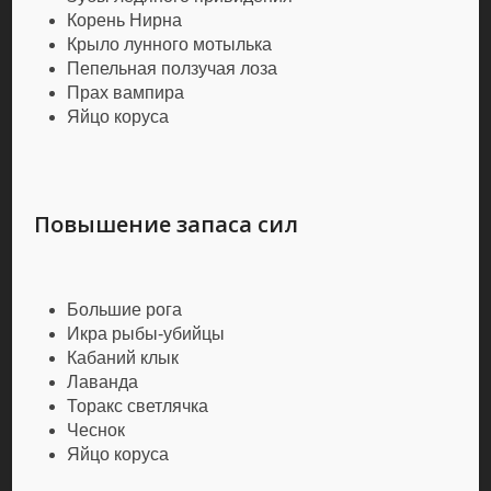
Корень Нирна
Крыло лунного мотылька
Пепельная ползучая лоза
Прах вампира
Яйцо коруса
Повышение запаса сил
Большие рога
Икра рыбы-убийцы
Кабаний клык
Лаванда
Торакс светлячка
Чеснок
Яйцо коруса