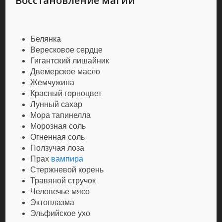
Восстановление магии
Белянка
Вересковое сердце
Гигантский лишайник
Двемерское масло
Жемчужина
Красный горноцвет
Лунный сахар
Мора тапинелла
Морозная соль
Огненная соль
Ползучая лоза
Прах
вампира
Стержневой корень
Травяной стручок
Человечье мясо
Эктоплазма
Эльфийское ухо