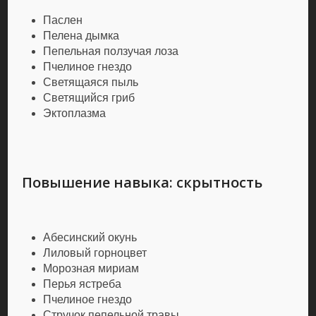
Паслен
Пелена дымка
Пепельная ползучая лоза
Пчелиное гнездо
Светящаяся пыль
Светящийся гриб
Эктоплазма
Повышение навыка: скрытность
Абесинский окунь
Лиловый горноцвет
Морозная мириам
Перья ястреба
Пчелиное гнездо
Стручок пепельной травы