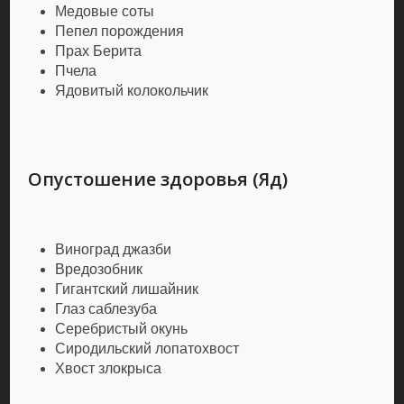
Медовые соты
Пепел порождения
Прах Берита
Пчела
Ядовитый колокольчик
Опустошение здоровья (Яд)
Виноград джазби
Вредозобник
Гигантский лишайник
Глаз саблезуба
Серебристый окунь
Сиродильский лопатохвост
Хвост злокрыса