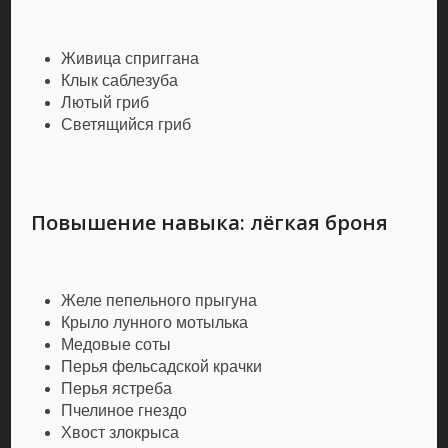
Живица сприггана
Клык саблезуба
Лютый гриб
Светящийся гриб
Повышение навыка: лёгкая броня
Желе пепельного прыгуна
Крыло лунного мотылька
Медовые соты
Перья фельсадской крачки
Перья ястреба
Пчелиное гнездо
Хвост злокрыса