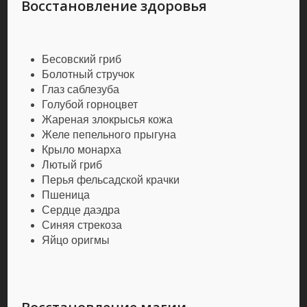
Восстановление здоровья
Бесовский гриб
Болотный стручок
Глаз саблезуба
Голубой горноцвет
Жареная злокрысья кожа
Желе пепельного прыгуна
Крыло монарха
Лютый гриб
Перья фельсадской крачки
Пшеница
Сердце даэдра
Синяя стрекоза
Яйцо оригмы