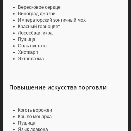
Вересковое сердце
Виноград джазби
Императорский зонтичный мох
Красный горноцвет
Лососёвая икра
Пушица
Соль пустоты
Хисткарп
Эктоплазма
Повышение искусства торговли
Коготь ворожеи
Крыло монарха
Пушица
Язык дракона