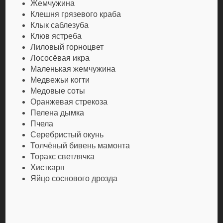
Жемчужина
Клешня грязевого краба
Клык саблезуба
Клюв ястреба
Лиловый горноцвет
Лососёвая икра
Маленькая жемчужина
Медвежьи когти
Медовые соты
Оранжевая стрекоза
Пелена дымка
Пчела
Серебристый окунь
Толчёный бивень мамонта
Торакс светлячка
Хисткарп
Яйцо соснового дрозда