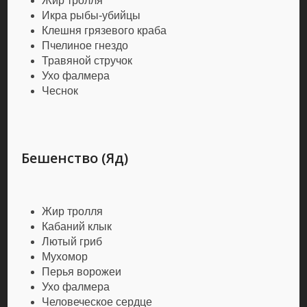
Жир тролля
Икра рыбы-убийцы
Клешня грязевого краба
Пчелиное гнездо
Травяной стручок
Ухо фалмера
Чеснок
Бешенство (Яд)
Жир тролля
Кабаний клык
Лютый гриб
Мухомор
Перья ворожеи
Ухо фалмера
Человеческое сердце