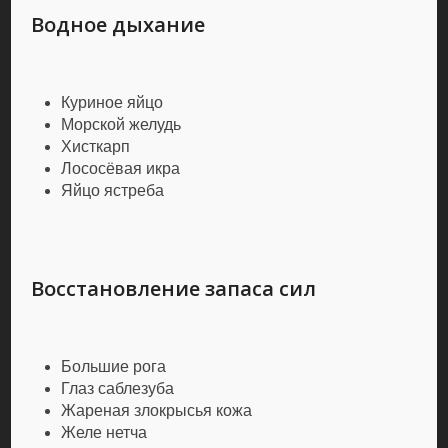
Водное дыхание
Куриное яйцо
Морской желудь
Хисткарп
Лососёвая икра
Яйцо ястреба
Восстановление запаса сил
Большие рога
Глаз саблезуба
Жареная злокрысья кожа
Желе нетча