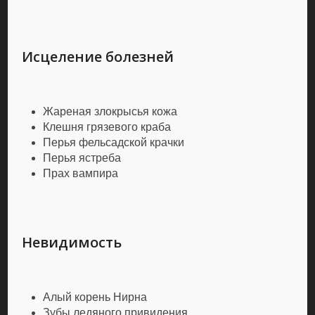
Исцеление болезней
Жареная злокрысья кожа
Клешня грязевого краба
Перья фельсадской крачки
Перья ястреба
Прах вампира
Невидимость
Алый корень Нирна
Зубы ледяного привидения