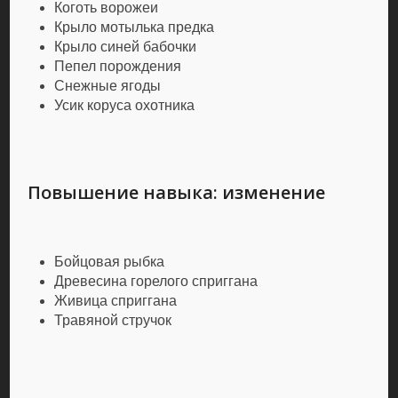
Коготь ворожеи
Крыло мотылька предка
Крыло синей бабочки
Пепел порождения
Снежные ягоды
Усик коруса охотника
Повышение навыка: изменение
Бойцовая рыбка
Древесина горелого сприггана
Живица сприггана
Травяной стручок