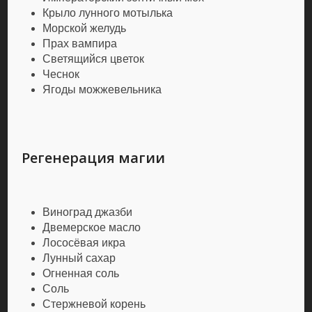
Крыло лунного мотылька
Морской желудь
Прах вампира
Светящийся цветок
Чеснок
Ягоды можжевельника
Регенерация магии
Виноград джазби
Двемерское масло
Лососёвая икра
Лунный сахар
Огненная соль
Соль
Стержневой корень