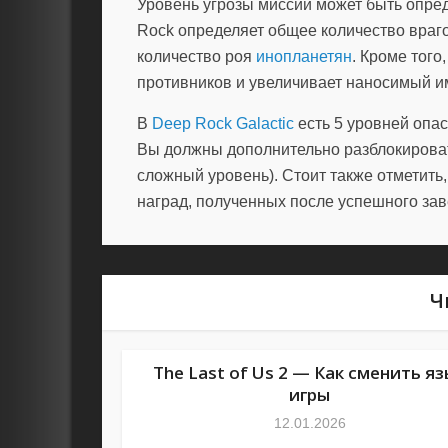
Уровень угрозы миссии может быть опред
Rock определяет общее количество врагов
количество роя
инопланетян
. Кроме того
противников и увеличивает наносимый и
В
Deep Rock Galactic
есть 5 уровней опас
Вы должны дополнительно разблокироват
сложный уровень). Стоит также отметить,
наград, полученных после успешного за
Ч
The Last of Us 2 — Как сменить я
игры
12.01.2026