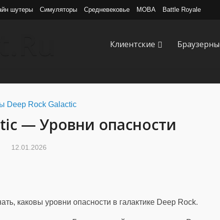
айн шутеры
Симуляторы
Средневековье
MOBA
Battle Royale
Клиентские
Браузерны
ы Deep Rock Galactic
ctic — Уровни опасности
12.01.2026
ать, каковы уровни опасности в галактике Deep Rock.