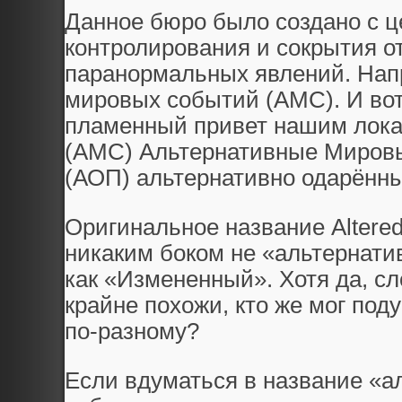
Данное бюро было создано с ц
контролирования и сокрытия о
паранормальных явлений. Нап
мировых событий (АМС). И вот
пламенный привет нашим локал
(АМС) Альтернативные Мировы
(АОП) альтернативно одарённы
Оригинальное название Altered 
никаким боком не «альтернатив
как «Измененный». Хотя да, сло
крайне похожи, кто же мог под
по-разному?
Если вдуматься в название «