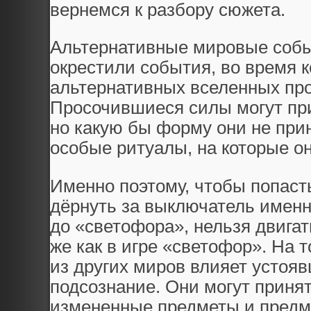
вернемся к разбору сюжета.
Альтернативные мировые собы
окрестили события, во время 
альтернативных вселенных про
Просочившиеся силы могут пр
но какую бы форму они не прин
особые ритуалы, на которые он
Именно поэтому, чтобы попаст
дёрнуть за выключатель именн
до «светофора», нельзя двигать
же как в игре «светофор». На 
из других миров влияет устоя
подсознание. Они могут принят
измененные предметы и предм