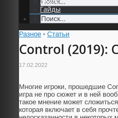
Гайды
Разное
•
Статьи
Control (2019):
17.02.2022
Многие игроки, прошедшие Contr
игра не про сюжет и в ней вооб
такое мнение может сложиться
которая включает в себя прочт
недосказанности в некоторых 