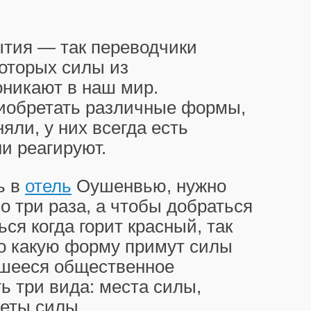
тия — так переводчики
которых силы из
никают в наш мир.
иобретать различные формы,
яли, у них всегда есть
и реагируют.
ь в
отель
Оушенвью, нужно
о три раза, а чтобы добраться
ся когда горит красный, так
то какую форму примут силы
вшееся общественное
ь три вида: места силы,
еты силы.