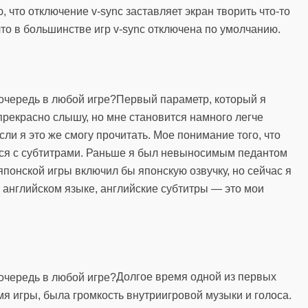
, что отключение v-sync заставляет экран творить что-то
что в большинстве игр v-sync отключена по умолчанию.
Первый параметр, который я
прекрасно слышу, но мне становится намного легче
если я это же смогу прочитать. Мое понимание того, что
ется с субтитрами. Раньше я был невыносимым педантом
японской игры включил бы японскую озвучку, но сейчас я
а английском языке, английские субтитры — это мои
Долгое время одной из первых
мя игры, была громкость внутриигровой музыки и голоса.