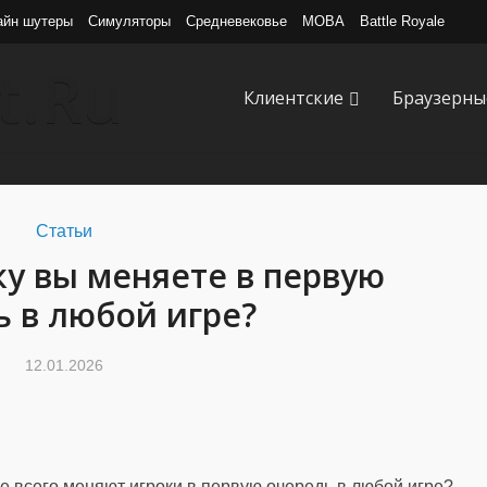
айн шутеры
Симуляторы
Средневековье
MOBA
Battle Royale
Клиентские
Браузерны
Статьи
у вы меняете в первую
 в любой игре?
12.01.2026
е всего меняют игроки в первую очередь в любой игре?