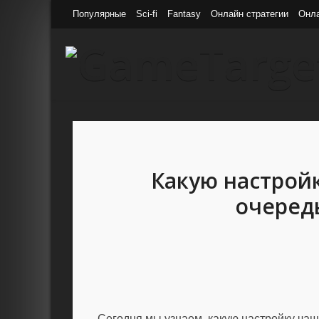
Популярные
Sci-fi
Fantasy
Онлайн стратегии
Онл
Какую настройк
очередь
Сегодня мы узнаем, какую настройку чащ