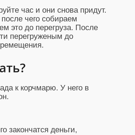
уйте час и они снова придут.
 после чего собираем
ем это до перегруза. После
дти перегруженым до
еремещения.
дать?
да к корчмарю. У него в
он.
го закончатся деньги,