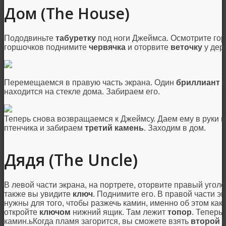
Дом (The House)
Пододвиньте
табуретку
под ноги Джеймса. Осмотрите гор
горшочков поднимите
червячка
и оторвите
веточку
у дер
Перемещаемся в правую часть экрана. Один
бриллиант
с
находится на стекле дома. Забираем его.
Теперь снова возвращаемся к Джеймсу. Даем ему в руки
в
птенчика и забираем
третий камень
. Заходим в дом.
Дядя (The Uncle)
В левой части экрана, на портрете, оторвите правый уголо
также вы увидите
ключ
. Поднимите его. В правой части э
нужны для того, чтобы разжечь камин, именно об этом как 
откройте
ключом
нижний ящик. Там лежит
топор
. Теперь
камин.ьКогда пламя загорится, вы сможете взять
второй 