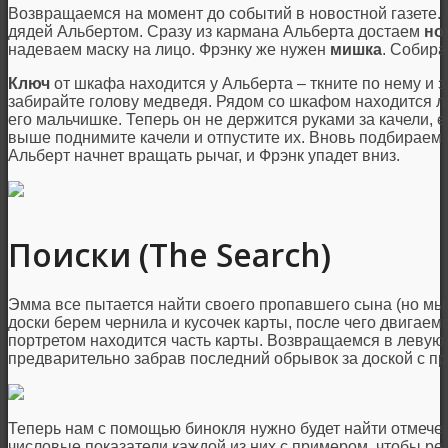
Возвращаемся на момент до событий в новостной газете. 
дядей Альбертом. Сразу из кармана Альберта достаем
но
надеваем маску на лицо. Фрэнку же нужен
мишка
. Собира
Ключ
от шкафа находится у Альберта – ткните по нему и 
забирайте голову медведя. Рядом со шкафом находится 
его мальчишке. Теперь он не держится руками за качели, е
выше поднимите качели и отпустите их. Вновь подбираем 
Альберт начнет вращать рычаг, и Фрэнк упадет вниз.
Поиски (The Search)
Эмма все пытается найти своего пропавшего сына (но мы-
доски берем чернила и кусочек карты, после чего двигаем
портретом находится часть карты. Возвращаемся в левую ч
предварительно забрав последний обрывок за доской с п
Теперь нам с помощью бинокля нужно будет найти отмечен
числовые показатели каждой из них с примером, чтобы реш