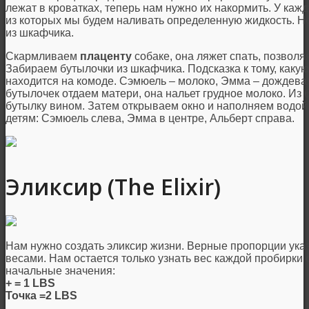
лежат в кроватках, теперь нам нужно их накормить. У каж
из которых мы будем наливать определенную жидкость. Но
из шкафчика.
Скармливаем
плаценту
собаке, она ляжет спать, позвол
Забираем бутылочки из шкафчика. Подсказка к тому, какую
находится на комоде. Сэмюель – молоко, Эмма – дождевая
бутылочек отдаем матери, она нальет грудное молоко. Из
бутылку вином. Затем открываем окно и наполняем водой
детям: Сэмюель слева, Эмма в центре, Альберт справа.
Эликсир (The Elixir)
Нам нужно создать эликсир жизни. Верные пропорции указ
весами. Нам остается только узнать вес каждой пробирки
начальные значения:
+ = 1 LBS
Точка =2 LBS