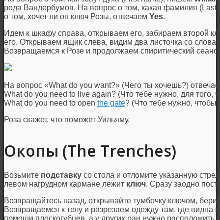
рода Вандербумов. На вопрос о том, какая фамилия (Last
о том, хочет ли он ключ Розы, отвечаем
Yes
.
Идем к шкафу справа, открываем его, забираем второй к
его. Открываем ящик слева, видим два листочка со словам
Возвращаемся к Розе и продолжаем спиритический сеанс.
На вопрос «What do you want?» (Чего ты хочешь?) отвеча
What do you need to live again? (Что тебе нужно, для того,
What do you need to open
the gate
? (Что тебе нужно, чтобы
Роза скажет, что поможет Уильяму.
Окопы (The Trenches)
Возьмите
подставку
со стола и отломите указанную стре
левом нагрудном кармане лежит
ключ
. Сразу заодно пос
Возвращайтесь назад, открывайте тумбочку ключом, бери
Возвращаемся к телу и разрезаем одежду там, где видна 
помощи плоскогубцев, а у других ран нужно расположить 