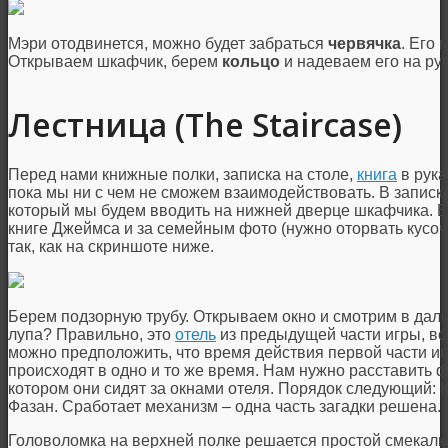
Мэри отодвинется, можно будет забраться
червячка
. Его
Открываем шкафчик, берем
кольцо
и надеваем его на ру
Лестница (The Staircase)
Перед нами книжные полки, записка на столе,
книга
в рука
пока мы ни с чем не сможем взаимодействовать. В записке,
который мы будем вводить на нижней дверце шкафчика. Вт
книге Джеймса и за семейным фото (нужно оторвать кусо
так, как на скриншоте ниже.
Берем подзорную трубу. Открываем окно и смотрим в даль
лупа? Правильно, это
отель
из предыдущей части игры, все
можно предположить, что время действия первой части и
происходят в одно и то же время. Нам нужно расставить 
котором они сидят за окнами отеля. Порядок следующий: К
Фазан. Сработает механизм – одна часть загадки решена.
Головоломка на верхней полке решается простой смекалк