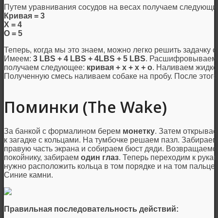
Путем уравнивания сосудов на весах получаем следующи
Кривая = 3
Х = 4
О = 5
Теперь, когда мы это знаем, можно легко решить задачку
Имеем:
3 LBS + 4 LBS + 4LBS + 5 LBS
. Расшифровываем 
получаем следующее:
кривая + х + х + о
. Наливаем жидкос
Полученную смесь наливаем собаке на пробу. После это
Поминки (The Wake)
За банкой с формалином берем
монетку
. Затем открывае
к загадке с кольцами. На тумбочке решаем пазл. Забирае
правую часть экрана и собираем бюст дяди. Возвращаемся
покойнику, забираем
один глаз
. Теперь переходим к рука
нужно расположить кольца в том порядке и на том пальце,
Синие камни.
Правильная последовательность действий: