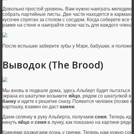
Довольно простой уровень. Вам нужно наиграть мелодию п
собрать партийные листы. Две части находятся в карманах
кусочек спрятан за столом с сосудом. Когда соберете все
рамке на стене и наиграйте свою часть для каждого члена
После вспышки заберите зубы у Мэри, бабушки, и положите
Выводок (The Brood)
Мы вновь в подвале дома, здесь Альберт будет пытаться с
экрана из шкатулки возьмите
яйцо
, рядом со шкатулкой в
банку
и идите к решетке снизу. Появится человек (позже вы
картошку, взамен он даст
камни
.
Даем склянку в руку Альберта, получаем
семя
. Теперь ид
кинуть
яйцо
и
семя
в лунку, как показано на картине рядом
Камнями разжигаем огонь у свечки. Теперь нам нужно соеди