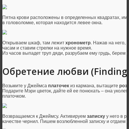
Пятна крови расположены в определенных квадратах, име
в головоломке, которая находится левее окна.
Открываем шкаф, там лежит
хронометр
. Нажав на него,
часам и ставим стрелки на нужное время.
Из часов выпадет труп дяди, разрубаем ему грудь, берем 
Обретение любви (Finding 
Возьмите у Джеймса
платочек
из кармана, вытащите
роз
Подарите Мэри цветок, дайте ей ее понюхать – она уколетс
платочком.
Возвращаемся к Джеймсу. Активируем
записку
у него в р
качестве чернил. Пишем возлюбленной записку и отдаем ей