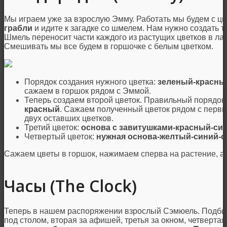
Мы играем уже за взрослую Эмму. Работать мы будем с ц
грабли
и идите к загадке со шмелем. Нам нужно создать та
Шмель переносит части каждого из растущих цветков в лап
Смешивать мы все будем в горшочке с белым цветком.
Порядок создания нужного цветка:
зеленый-красны
сажаем в горшок рядом с Эммой.
Теперь создаем второй цветок. Правильный порядок
красный
. Сажаем полученный цветок рядом с первы
двух оставших цветков.
Третий цветок:
основа с завитушками-красный-син
Четвертый цветок:
нужная основа-желтый-синий-
Сажаем цветы в горшок, нажимаем сперва на растение, а 
Часы (The Clock)
Теперь в нашем распоряжении взрослый Сэмюель. Подб
под столом, вторая за афишей, третья за окном, четвертая