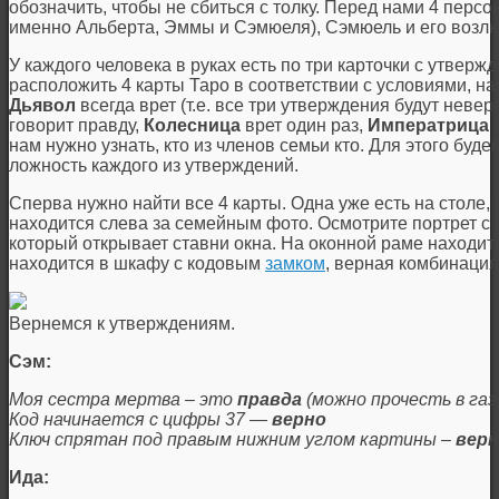
обозначить, чтобы не сбиться с толку. Перед нами 4 персон
именно Альберта, Эммы и Сэмюеля), Сэмюель и его возлю
У каждого человека в руках есть по три карточки с утвер
расположить 4 карты Таро в соответствии с условиями, на
Дьявол
всегда врет (т.е. все три утверждения будут неве
говорит правду,
Колесница
врет один раз,
Императрица
г
нам нужно узнать, кто из членов семьи кто. Для этого буд
ложность каждого из утверждений.
Сперва нужно найти все 4 карты. Одна уже есть на столе, 
находится слева за семейным фото. Осмотрите портрет с 
который открывает ставни окна. На оконной раме находит
находится в шкафу с кодовым
замком
, верная комбинаци
Вернемся к утверждениям.
Сэм:
Моя сестра мертва – это
правда
(можно прочесть в газ
Код начинается с цифры 37 —
верно
Ключ спрятан под правым нижним углом картины –
вер
Ида: