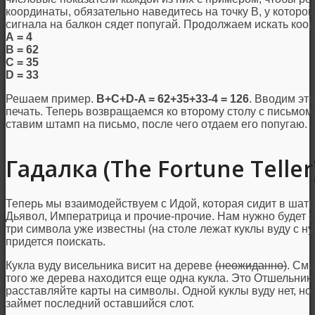
координаты, обязательно наведитесь на точку В, у которой
сигнала на балкон сядет попугай. Продолжаем искать коо
А = 4
В = 62
С = 35
D = 33
Решаем пример.
B+C+D-A = 62+35+33-4 = 126
. Вводим эт
печать. Теперь возвращаемся ко второму столу с письмом
ставим штамп на письмо, после чего отдаем его попугаю.
Гадалка (The Fortune Teller
Теперь мы взаимодействуем с Идой, которая сидит в шатре
Дьявол, Императрица и прочие-прочие. Нам нужно будет с
три символа уже известны (на столе лежат куклы вуду с н
придется поискать.
Кукла вуду висельника висит на дереве
(неожиданно)
. Смо
того же дерева находится еще одна кукла. Это Отшельник
расставляйте карты на символы. Одной куклы вуду нет, но
займет последний оставшийся слот.