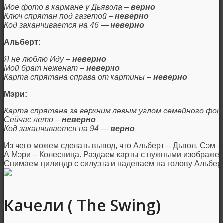
Мое фото в кармане у Дьявола –
верно
Ключ спрятан под газетой –
неверно
Код заканчивается на 46 —
неверно
Альберт:
Я не люблю Иду –
неверно
Мой брат неженат –
неверно
Карта спрятана справа от картины –
неверно
Мэри:
Карта спрятана за верхним левым углом семейного фо
Сейчас лето –
неверно
Код заканчивается на 94 —
верно
Из чего можем сделать вывод, что Альберт – Дьвол, Сэм 
А Мэри – Колесница. Раздаем карты с нужными изображен
Снимаем цилиндр с силуэта и надеваем на голову Альберт
Качели ( The Swing)