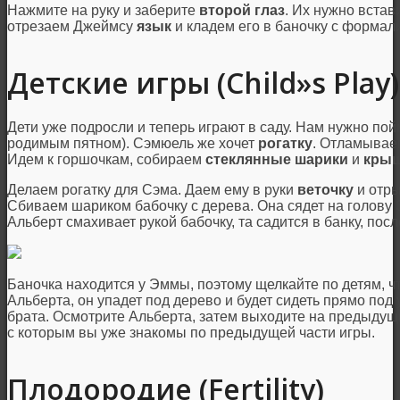
Нажмите на руку и заберите
второй глаз
. Их нужно встав
отрезаем Джеймсу
язык
и кладем его в баночку с формал
Детские игры (Child»s Play)
Дети уже подросли и теперь играют в саду. Нам нужно по
родимым пятном). Сэмюель же хочет
рогатку
. Отламыва
Идем к горшочкам, собираем
стеклянные шарики
и
кры
Делаем рогатку для Сэма. Даем ему в руки
веточку
и отр
Сбиваем шариком бабочку с дерева. Она сядет на голов
Альберт смахивает рукой бабочку, та садится в банку, пос
Баночка находится у Эммы, поэтому щелкайте по детям, чт
Альберта, он упадет под дерево и будет сидеть прямо под 
брата. Осмотрите Альберта, затем выходите на предыдущ
с которым вы уже знакомы по предыдущей части игры.
Плодородие (Fertility)