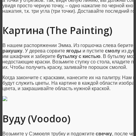
а точки у отрезков. Так, видя белую линию, вы должны сов
увидя просто черную точку, – одно нажатие по черной кноп
нажатия, т.к. три угла (три точки). Доставайте последний 
Картина (The Painting)
В нашем распоряжении Эмма. Из горшочка слева берите
ракушку
. У дерева сорвите
ягоды
и пустите
смолу
из дуп
им шкафчик и заберите
бутылку с кистью
. В бутылку мо
недостающие краски. Возьмите ступку со стола, кладите п
их. Чтобы получить краску, заливайте порошок смолой.
Когда закончите с красками, нанесите их на палитру. Нам 
будут служить цветы. На картине в каждой области изображ
цвета, и закрашивайте область нужной краской.
Вуду (Voodoo)
Возьмите у Сэмюеля трубку и подожгите
свечку
, после че