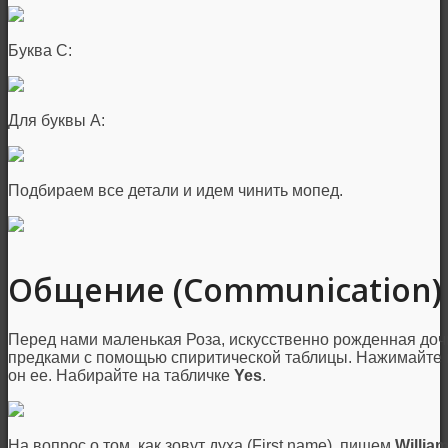
Буква С:
Для буквы А:
Подбираем все детали и идем чинить мопед.
Общение (Communication)
Перед нами маленькая Роза, искусственно рожденная доч
предками с помощью спиритической таблицы. Нажимайте на
он ее. Набирайте на табличке
Yes
.
На вопрос о том, как зовут духа (First name), пишем
Willia