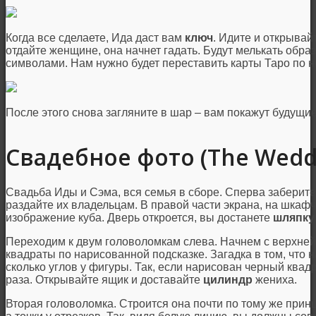
Когда все сделаете, Ида даст вам
ключ
. Идите и открывай
отдайте женщине, она начнет гадать. Будут мелькать обра
символами. Нам нужно будет переставить карты Таро по 
После этого снова загляните в шар – вам покажут будущи
Свадебное фото (The Wedd
Свадьба Иды и Сэма, вся семья в сборе. Сперва заберите
раздайте их владельцам. В правой части экрана, на шкафч
изображение куба. Дверь откроется, вы достанете
шляпку
Переходим к двум головоломкам слева. Начнем с верхней
квадраты по нарисованной подсказке. Загадка в том, что 
сколько углов у фигуры. Так, если нарисован черный квад
раза. Открывайте ящик и доставайте
цилиндр
жениха.
Вторая головоломка. Строится она почти по тому же принц