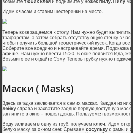
возьмите
тюбик клея
и поднимите у ножек
пилу
.
Пилу
мож
Идем к часам и ставим шестеренки на место.
Теперь возвращаемся к столу. Нам нужно будет выпилит
трафаретам, а затем собрать отсутствующую стенку в часах
чтобы получить большой геометрический кусок. Когда все з
Соберите все воедино и настраивайте время. Подсказка к
афише. Нам нужно ввести 15:30. В окне появится Ида, ж
Возьмите ее и отдайте Сэму. Теперь трубку нужно поджечь
Маски ( Masks)
Здесь загадка заключается в самих масках. Каждая из них 
лейку
справа и захватите заодно первую доступную маску.
загляните в окно – пошел дождь. Пользуемся возможность
Воду заливаем в одну из труб, получаем
ключ
. Идем откр
белую маску, за окном снег. Срываем
сосульку
с рамы и 