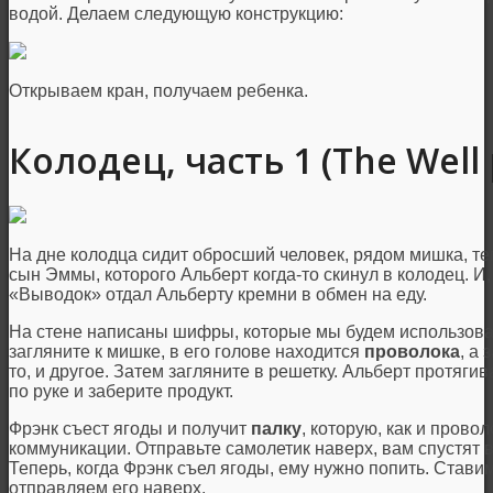
водой. Делаем следующую конструкцию:
Открываем кран, получаем ребенка.
Колодец, часть 1 (The Well p
На дне колодца сидит обросший человек, рядом мишка, теп
сын Эммы, которого Альберт когда-то скинул в колодец. И,
«Выводок» отдал Альберту кремни в обмен на еду.
На стене написаны шифры, которые мы будем использоват
загляните к мишке, в его голове находится
проволока
, а 
то, и другое. Затем загляните в решетку. Альберт протяги
по руке и заберите продукт.
Фрэнк съест ягоды и получит
палку
, которую, как и прово
коммуникации. Отправьте самолетик наверх, вам спустят 
Теперь, когда Фрэнк съел ягоды, ему нужно попить. Став
отправляем его наверх.