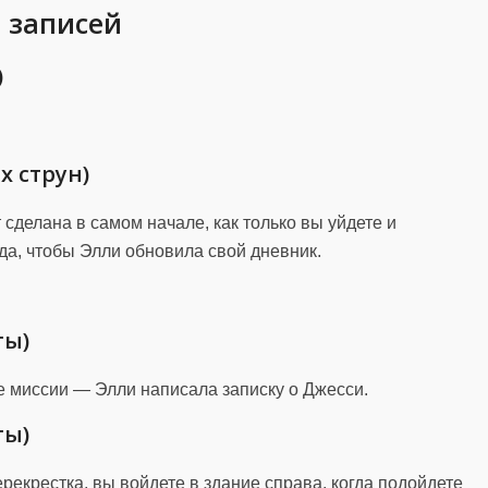
5 записей
)
х струн)
 сделана в самом начале, как только вы уйдете и
уда, чтобы Элли обновила свой дневник.
ты)
е миссии — Элли написала записку о Джесси.
ты)
рекрестка, вы войдете в здание справа, когда подойдете