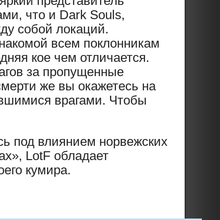
 яркий представитель
ми, что и Dark Souls,
ду собой локаций.
знакомой всем поклонникам
дняя кое чем отличается.
агов за пропущенные
 смерти же вы окажетесь на
ившимися врагами. Чтобы
лась под влиянием норвежских
ах», LotF обладает
оего кумира.