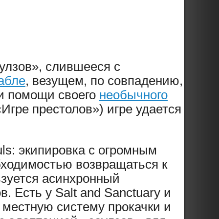
улзов», слившееся с
абле
, везущем, по совпадению,
ри помощи своего
необычного
Игре престолов») игре удается
uls: экипировка с огромным
бходимостью возвращаться к
ьзуется асинхронный
 Есть у Salt and Sanctuary и
ь местную систему прокачки и