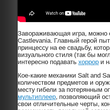
Завораживающая игра, можно с
Castlevania. Главный герой п
принцессу на ее свадьбу, кот
визуального стиля (так бы мог
интересно подавать
хоррор
и н
Кое-какие механики Salt and S
количеством предметов и оруж
месту гибели за потерянным о
мультиплеер
, позволяющий ост
свои отличительные черты, кон