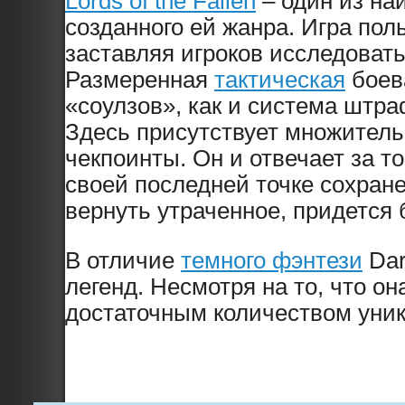
Lords of the Fallen
– один из на
созданного ей жанра. Игра пол
заставляя игроков исследоват
Размеренная
тактическая
боев
«соулзов», как и система штра
Здесь присутствует множител
чекпоинты. Он и отвечает за т
своей последней точке сохран
вернуть утраченное, придется 
В отличие
темного фэнтези
Dar
легенд. Несмотря на то, что о
достаточным количеством уника