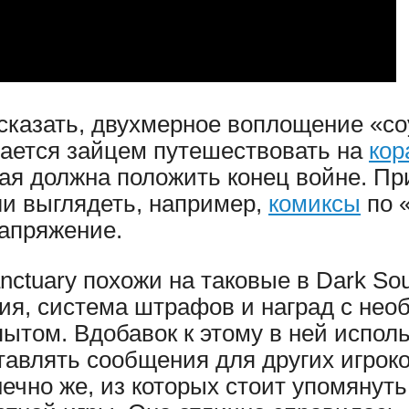
казать, двухмерное воплощение «со
ытается зайцем путешествовать на
кор
орая должна положить конец войне. П
ли выглядеть, например,
комиксы
по «
апряжение.
anctuary похожи на таковые в Dark So
ия, система штрафов и наград с нео
пытом. Вдобавок к этому в ней испол
авлять сообщения для других игроков.
ечно же, из которых стоит упомянут