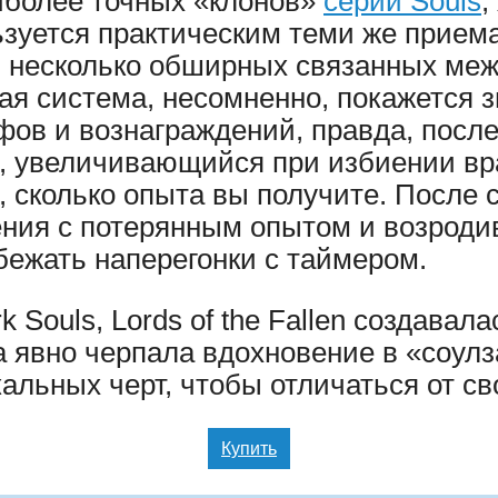
иболее точных «клонов»
серии Souls
,
ьзуется практическим теми же приема
ь несколько обширных связанных меж
ая система, несомненно, покажется 
фов и вознаграждений, правда, после
ь, увеличивающийся при избиении вр
о, сколько опыта вы получите. После
ения с потерянным опытом и возрод
бежать наперегонки с таймером.
k Souls, Lords of the Fallen создава
на явно черпала вдохновение в «соулз
льных черт, чтобы отличаться от св
Купить