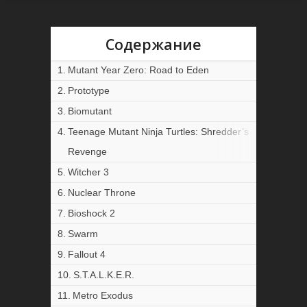
Содержание
Mutant Year Zero: Road to Eden
Prototype
Biomutant
Teenage Mutant Ninja Turtles: Shredder’s
Revenge
Witcher 3
Nuclear Throne
Bioshock 2
Swarm
Fallout 4
S.T.A.L.K.E.R.
Metro Exodus