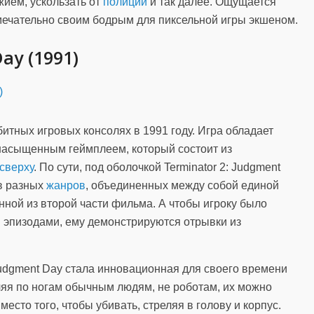
жием, ускользать от
полиции
и так далее. Ощущается
мечательно своим бодрым для пиксельной игры экшеном.
ay (1991)
итных игровых консолях в 1991 году. Игра обладает
насыщенным геймплеем, который состоит из
сверху
. По сути, под оболочкой Terminator 2: Judgment
ов разных
жанров
, объединенных между собой единой
ной из второй части фильма. А чтобы игроку было
эпизодами, ему демонстрируются отрывки из
Judgment Day стала инновационная для своего времени
ляя по ногам обычным людям, не роботам, их можно
место того, чтобы убивать, стреляя в голову и корпус.