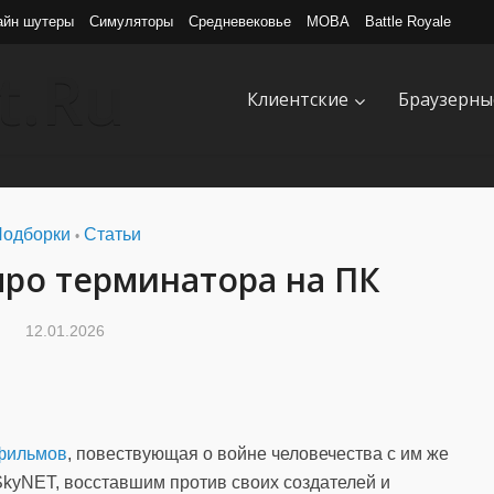
айн шутеры
Симуляторы
Средневековье
MOBA
Battle Royale
Клиентские
Браузерны
одборки
Статьи
•
ро терминатора на ПК
12.01.2026
фильмов
, повествующая о войне человечества с им же
kyNET, восставшим против своих создателей и