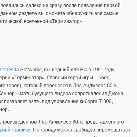
появились далеко не сразу после появления первой
 В данном разделе вы сможете обнаружить все самые
астической вселенной «Терминатор».
Bethesda
Softworks, вышедший для PC в 1991 году.
ерии «Терминатор». Главный герой игры – боец
го героя), который перенесся в Лос-Анджелес 80-х,
Коннор – мать будущего лидера сопротивления Джона
r позволяет взять под управление киборга Т-800,
нор.
оспроизведенном Лос-Анжелесе 80-х, представленного
ьной графики
. По городу можно свободно перемещаться