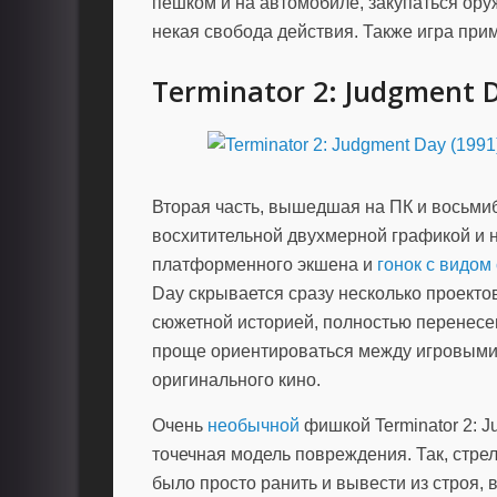
пешком и на автомобиле, закупаться ору
некая свобода действия. Также игра при
Terminator 2: Judgment D
Вторая часть, вышедшая на ПК и восьмиб
восхитительной двухмерной графикой и 
платформенного экшена и
гонок
с видом 
Day скрывается сразу несколько проект
сюжетной историей, полностью перенесен
проще ориентироваться между игровыми 
оригинального кино.
Очень
необычной
фишкой Terminator 2: 
точечная модель повреждения. Так, стре
было просто ранить и вывести из строя, в