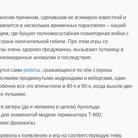
многим причинам, сделавшим ее всемирно известной и
чивается в нескольких временных параллелях – нашей
щем, где бушует полномасштабная планетарная война с
грани окончательной гибели. При этом игры со
зы очень здорово продуманны, вызывают путаницу в
 неожиданные аномалии и последствия.
жутся сами
роботы
, сражающиеся по обе стороны
всякими продвинутыми андроидами и киборгами, один
бенно все это впечатляло в 80-х и 90-х, когда вышли две
ые лучшими.
 актера (да и человека в целом) Арнольда
 для знаменитой модели терминатора Т-800,
ьмах франшизы.
ривела к появлению и игр на соответствующую тему.