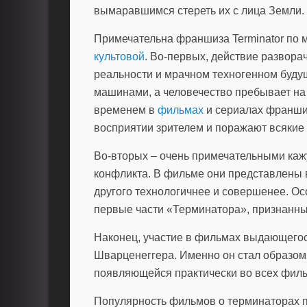
вымаравшимся стереть их с лица Земли.
Примечательна франшиза Terminator по 
культовой
. Во-первых, действие развора
реальности и мрачном техногенном буду
машинами, а человечество пребывает на 
временем в
фильмах
и сериалах франши
восприятии зрителем и поражают всякие
Во-вторых – очень примечательными ка
конфликта. В фильме они представлены 
другого технологичнее и совершенее. Осо
первые части «Терминатора», признанн
Наконец, участие в фильмах выдающегося
Шварценеггера. Именно он стал образом
появляющейся практически во всех фил
Популярность фильмов о терминаторах п