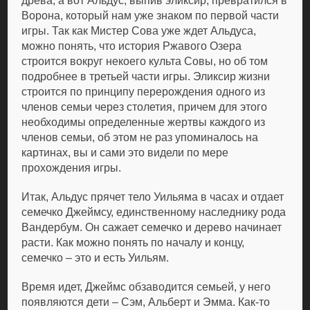
древа, а вот Альдус, выпив эликсир, превратился в
Ворона, который нам уже знаком по первой части
игры. Так как Мистер Сова уже ждет Альдуса,
можно понять, что история Ржавого Озера
строится вокруг некоего культа Совы, но об том
подробнее в третьей части игры. Эликсир жизни
строится по принципу перерождения одного из
членов семьи через столетия, причем для этого
необходимы определенные жертвы каждого из
членов семьи, об этом не раз упоминалось на
картинах, вы и сами это видели по мере
прохождения игры.
Итак, Альдус прячет тело Уильяма в часах и отдает
семечко Джеймсу, единственному наследнику рода
Вандербум. Он сажает семечко и дерево начинает
расти. Как можно понять по началу и концу,
семечко – это и есть Уильям.
Время идет, Джеймс обзаводится семьей, у него
появляются дети – Сэм, Альберт и Эмма. Как-то