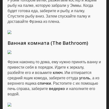
Рубим топором ветки, разжигаем костер и жарим
рыбу на палке, которую забрали у Эммы. Когда
будет готова еда, заберите и рыбу, и палку.
Спустите рыбу вниз. Затем спускайте палку и
доставайте Фрэнка из плена.
Ванная комната (The Bathroom)
Фрэнк наконец-то дома, ему нужно принять ванну и
привести себя в порядок. Идите к зеркалу,
разбейте его и возьмите
ключ
. Им отпирается
средний ящик комода, заберите оттуда
уголь
, а из
верхнего ящика
спички
. Растопите с их помощью
печь справа, заберите
ведерко
и наполните его
водой.