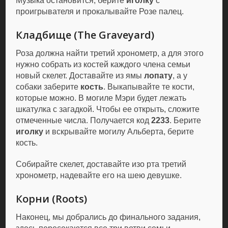
Музыка остановится, берите
иголку
с
проигрывателя и прокалывайте Розе палец.
Кладбище (The Graveyard)
Роза должна найти третий хронометр, а для этого
нужно собрать из костей каждого члена семьи
новый скелет. Доставайте из ямы
лопату
, а у
собаки заберите
кость
. Выкапывайте те кости,
которые можно. В могиле Мэри будет лежать
шкатулка с загадкой. Чтобы ее открыть, сложите
отмеченные числа. Получается код
2233
. Берите
иголку
и вскрывайте могилу Альберта, берите
кость.
Собирайте скелет, доставайте изо рта третий
хронометр, надевайте его на шею девушке.
Корни (Roots)
Наконец, мы добрались до финального задания,