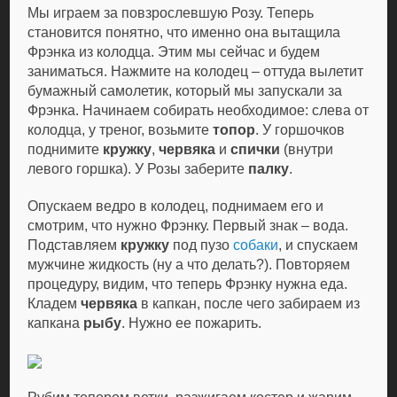
Мы играем за повзрослевшую Розу. Теперь
становится понятно, что именно она вытащила
Фрэнка из колодца. Этим мы сейчас и будем
заниматься. Нажмите на колодец – оттуда вылетит
бумажный самолетик, который мы запускали за
Фрэнка. Начинаем собирать необходимое: слева от
колодца, у треног, возьмите
топор
. У горшочков
поднимите
кружку
,
червяка
и
спички
(внутри
левого горшка). У Розы заберите
палку
.
Опускаем ведро в колодец, поднимаем его и
смотрим, что нужно Фрэнку. Первый знак – вода.
Подставляем
кружку
под пузо
собаки
, и спускаем
мужчине жидкость (ну а что делать?). Повторяем
процедуру, видим, что теперь Фрэнку нужна еда.
Кладем
червяка
в капкан, после чего забираем из
капкана
рыбу
. Нужно ее пожарить.