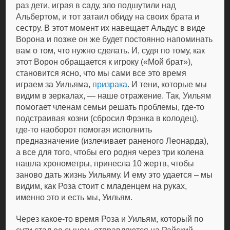
раз дети, играя в саду, зло подшутили над
Альбертом, и тот затаил обиду на своих брата и
сестру. В этот момент их навещает Альдус в виде
Ворона и позже он же будет постоянно напоминать
вам о том, что нужно сделать. И, судя по тому, как
этот Ворон обращается к игроку («Мой брат»),
становится ясно, что мы сами все это время
играем за Уильяма,
призрака
. И тени, которые мы
видим в зеркалах, — наше отражение. Так, Уильям
помогает членам семьи решать проблемы, где-то
подстраивая козни (сбросил Фрэнка в колодец),
где-то наоборот помогая исполнить
предназначение (излечивает раненого Леонарда),
а все для того, чтобы его родня через три колена
нашла хронометры, принесла 10 жертв, чтобы
заново дать жизнь Уильяму. И ему это удается – мы
видим, как Роза стоит с младенцем на руках,
именно это и есть мы, Уильям.
Через какое-то время Роза и Уильям, который по