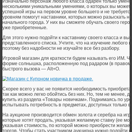
Изначально персонаж любого класса одарен только умение
несколькими уникальными умениями, о которых вы можете
успешной игры на первом уровне большего и не требуетс
уровням помогут наставники, которых можно разыскать н
начального города. У них вы сможете обучать своего гер
уже приобретенные.
Для этого нужно подойти к наставнику своего класса и в
представленного списка. Учтите, что на изучение любого в
поэтому без надобности не изучайте все без разбору.
Игровой магазин для краткости будем называть его ИМ. Ч
форме солнышка, расположенную под радаром (в правом 
быстрого вызова — Alt+O.
Скорее всего у вас не появится необходимость приобрета
так как можно легко обойтись без них. Но, тем не менее, 
купить из раздела «Товары новичкам». Поднимаясь по ур
испытывать потребность в предметах, доступных только в
На аукционе производится обмен золота и серебра на игр
которые хотят продать, указывая желаемую ставку (ее мож
указывая стоимость, по которой можно приобрести желаем
торгов. Чтобы стать участником аукциона нужно подойти 