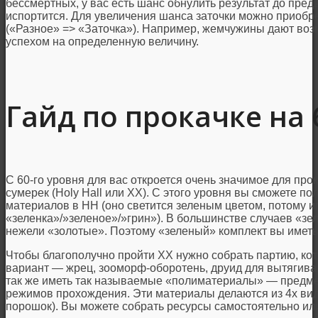
бессмертных, у вас есть шанс обнулить результат до пред
испортится. Для увеличения шанса заточки можно приобр
(«Разное» => «Заточка»). Например, жемчужины дают во
успехом на определенную величину.
Гайд по прокачке на 
С 60-го уровня для вас откроется очень значимое для п
сумерек (Holy Hall или ХХ). С этого уровня вы сможете п
материалов в HH (оно светится зеленым цветом, потому и
«зеленка»/»зеленое»/»грин»). В большинстве случаев «з
нежели «золотые». Поэтому «зеленый» комплект вы иметь
Чтобы благополучно пройти ХХ нужно собрать партию, кото
вариант — жрец, зооморф-оборотень, друид для вытягиван
так же иметь так называемые «полиматериалы» — предм
режимов прохождения. Эти материалы делаются из 4х видо
порошок). Вы можете собрать ресурсы самостоятельно или