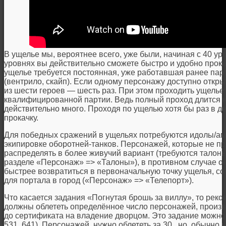
В ущелье мы, вероятнее всего, уже были, начиная с 40 уров
уровнях вы действительно сможете быстро и удобно прока
ущелье требуется постоянная, уже работавшая ранее пар
(вентрило, скайп). Если одному персонажу доступно открыт
из шести героев — шесть раз. При этом проходить ущелье
квалифицированной партии. Ведь полный проход длится н
действительно много. Проходя по ущелью хотя бы раз в д
прокачку.
Для победных сражений в ущельях потребуются идолы/ам
экипировке оборотней-танков. Персонажей, которые не п
распределять в более живучий вариант (требуются талоны
разделе «Персонаж» => «Талоны»), в противном случае о
быстрее возвратиться в первоначальную точку ущелья, со
для портала в город («Персонаж» => «Телепорт»).
Что касается задания «Погнутая брошь за виллу», то рек
должны облететь определённое число персонажей, произв
до сертификата на владение дворцом. Это задание можно 
531, 641). Персонажей, нужно облететь за 30 , но, обычно