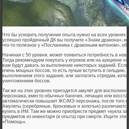
Что бы ускорить получение опыта нужно на всех уровнях в
успешно пройденный ДК вы получите «Знаки дракона», ко
что-то полезное у «Посланника с драконьим жетоном», об
Начиная с 50 уровня, может появиться потребность в нов
Тогда рекомендуем покупать у игроков или на аукционе «
вам будут давать за выполнение некоторых заданий. Если
очень мощных боссов, то есть лучше вступить в гильдию, 
выполнением этого задания, или заплатить отрядам, кот
уничтожением боссов.
Так же на этих уровнях пригодится амулет для восполнен
персонажа, вместо обычных баночек, лечащих или восст
автоматически повышает ЖС/МЭ персонажа, после того ка
Амулеты (серебряные, бронзовые и золотые) различаются
купить в ИМ. Там же можно приобрести предмет «кукла за
предметов из инвентаря (и опыта) при смерти. Ищите эти
«Помощь».