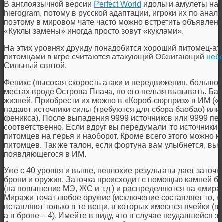
В англоязычной версии
Perfect World
идолы и амулеты на
hierogram, потому в русской адаптации, игроки их по ана
поэтому в мировом чате часто можно встретить объявления
«Куклы замены» иногда просто зовут «куклами».
На этих уровнях друиду понадобится хороший питомец-ат
питомцами в игре считаются атакующий Обжигающий
неб
Сильный святой.
Феникс (высокая скорость атаки и передвижения, большой 
местах вроде Острова Плача, но его нельзя вызывать. Бао
жизней. Приобрести их можно в «Короб-сюрприз» в ИМ («
падают источники силы (требуются для сбора баобао) или
феникса). После выпадения 9999 источников или 9999 пе
соответственно. Если вдруг вы передумали, то источники
питомцев на перья и наоборот. Кроме всего этого можно к
питомцев. Так же талон, если фортуна вам улыбнется, выт
появляющегося в ИМ.
Уже с 40 уровня и выше, неплохие результаты дает заточк
брони и оружия. Заточка происходит с помощью камней б
(на повышение МЭ, ЖС и т.д.) и распределяются на «мира
Миражи точат любое оружие (исключение составляет то, 
вставляют только в те вещи, в которых имеются ячейки (в
а в броне – 4). Имейте в виду, что в случае неудавшейся 