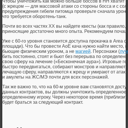
Чтобы уничтожить как можно больше боссов в HH хватит
(с жрецом — для массовой атаки со стороны босса и с сол
предупреждения гибели питомца проверьте сначала урон 
что требуется оборотень-танк.
Почти во всех частях ХХ вы найдете квесты (как правило, 
приносящие достаточно много опыта. Рекомендуем почащ
Уже с 60-го уровня становится доступна прокачка в Area of
площади). Что бы провести АоЕ кача нужно найти место, 
бьющие физическим уроном, а не
магией
. Персонажи (
луч
бить постоянно, стоят и бьют без перерыва по определенн
свою сферу на лечение («Бесконечная аура»). Игровые ге
быстро передвигаться, собирают монстров и направляют и
лечащую сферу, направляются к жрецу и умирают от атак
и амулеты на ЖС/МЭ почти для всех персонажей.
Так же важно то, что на 60-м уровне вам становятся дост
данных контрактов, вы должны уничтожить определенное 
определенному игроку. Через некоторое время (приблизит
будет браться за следующий контракт.