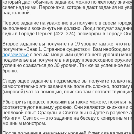
который даст обычные задания, можно по желтому значку 
сияет над ними. Персонажи, которые дают задания на ув
над головой.
Первое задание на уважение вы получите в своем городе у
выполнении возникнуть не должно. Люди получат задание 
сиды в Городе Перьев (422, 324), зооморфы в Городе Обор
Второе задание вы получите на 19 уровне там же, что и в
получите «Знак 1. Странное существо». Вам необходимо б
подземелье
с весьма мощными (для вашего уровня) монст
подземелье вы получите в награду превосходное оружие д
успешно сражаться до 30 уровня. Так же за успешное вып
броню.
Следующее задание в подземелье вы получите только на 2
самостоятельно эти задания выполнить сложно, поэтому 
(мировой) чат за помощью, поискав там соответствующие
Убыстрить процесс прокачки вы также можете, покупая на
соответствуют вашему уровню. Они являются книжками 
неплохой опыт. Оракулы и Свитки вы найдете в разделе а
«Книги». Свиток — это задание на беседу с конкретным п
мощным монстром.
После получения начальных уровней будет два варианта 