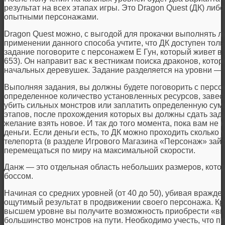
результат на всех этапах игры. Это Dragon Quest (ДК) либ
опытными персонажами.
Dragon Quest можно, с выгодой для прокачки выполнять лю
применении данного способа учтите, что ДК доступен толь
задание поговорите с персонажем Е Гун, который живет в
653). Он направит вас к вестникам поиска драконов, котор
начальных деревушек. Задание разделяется на уровни — 20,
Выполняя задания, вы должны будете поговорить с персо
определенное количество установленных ресурсов, завест
убить сильных монстров или заплатить определенную сумм
этапов, после прохождения которых вы должны сдать зада
желание взять новое. И так до того момента, пока вам не 
деньги. Если деньги есть, то ДК можно проходить сколько 
телепорта (в разделе Игрового Магазина «Персонаж» зайд
перемещаться по миру на максимальной скорости.
Данж — это отдельная область небольших размеров, кот
боссом.
Начиная со средних уровней (от 40 до 50), убивая вражде
ощутимый результат в продвижении своего персонажа. Кр
высшем уровне вы получите возможность приобрести «ви
большинство монстров на пути. Необходимо учесть, что пр