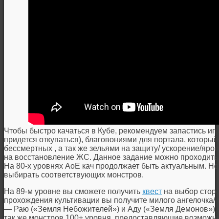
Чтобы быстро качаться в Кубе, рекомендуем запастись иг
придется откупаться), благовониями для портала, который
бессмертных , а так же зельями на защиту/ ускорение/яро
на восстановление ЖС. Данное задание можно проходить 
На 80-х уровнях АоЕ кач продолжает быть актуальным. Н
выбирать соответствующих монстров.
На 89-м уровне вы сможете получить
квест
на выбор сторо
прохождения культивации вы получите милого ангелочка/ч
— Раю («Земля Небожителей») и Аду («Земля Демонов»). Т
так же монстров 100+ уровня, предоставляющие возможнос