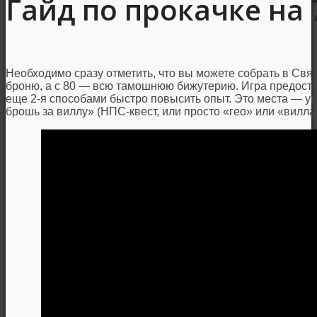
Гайд по прокачке на 
Необходимо сразу отметить, что вы можете собрать в Свя
броню, а с 80 — всю тамошнюю бижутерию. Игра предоста
еще 2-я способами быстро повысить опыт. Это места — у
брошь за виллу» (НПС-квест, или просто «гео» или «вилла