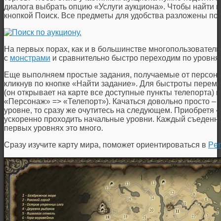
диалога выбрать опцию «Услуги аукциона». Чтобы найти 
кнопкой Поиск. Все предметы для удобства разложены по 
На первых порах, как и в большинстве многопользовате
с
монстрами
и сравнительно быстро переходим по уровня
Еще выполняем простые задания, получаемые от персона
кликнув по кнопке «Найти задание». Для быстроты перем
(он открывает на карте все доступные пункты телепорта) и
«Персонаж» => «Телепорт»). Качаться довольно просто – 
уровне, то сразу же очутитесь на следующем. Приобретя
ускоренно проходить начальные уровни. Каждый съеденны
первых уровнях это много.
Сразу изучите карту мира, поможет ориентироваться в
Per