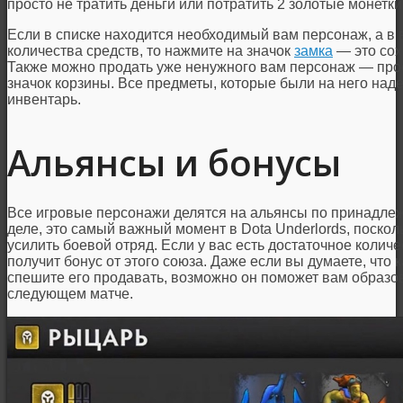
просто не тратить деньги или потратить 2 золотые монетки
Если в списке находится необходимый вам персонаж, а в 
количества средств, то нажмите на значок
замка
— это сох
Также можно продать уже ненужного вам персонаж — прос
значок корзины. Все предметы, которые были на него над
инвентарь.
Альянсы и бонусы
Все игровые персонажи делятся на альянсы по принадлеж
деле, это самый важный момент в Dota Underlords, поскол
усилить боевой отряд. Если у вас есть достаточное количе
получит бонус от этого союза. Даже если вы думаете, что 
спешите его продавать, возможно он поможет вам образо
следующем матче.