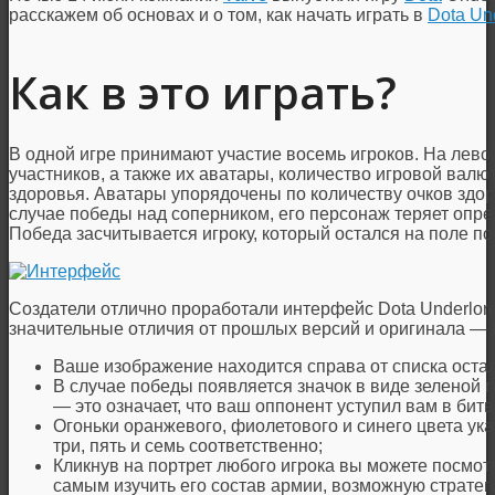
расскажем об основах и о том, как начать играть в
Dota Un
Как в это играть?
В одной игре принимают участие восемь игроков. На лево
участников, а также их аватары, количество игровой валют
здоровья. Аватары упорядочены по количеству очков здор
случае победы над соперником, его персонаж теряет опре
Победа засчитывается игроку, который остался на поле п
Создатели отлично проработали интерфейс Dota Underlords
значительные отличия от прошлых версий и оригинала — D
Ваше изображение находится справа от списка остал
В случае победы появляется значок в виде зеленой г
— это означает, что ваш оппонент уступил вам в битв
Огоньки оранжевого, фиолетового и синего цвета ук
три, пять и семь соответственно;
Кликнув на портрет любого игрока вы можете посмотр
самым изучить его состав армии, возможную стратеги