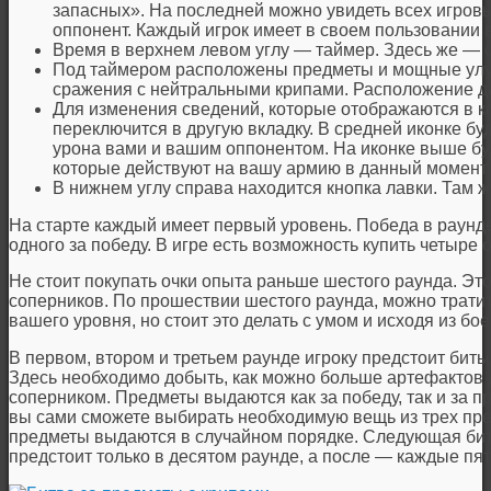
запасных». На последней можно увидеть всех игров
оппонент. Каждый игрок имеет в своем пользовании 
Время в верхнем левом углу — таймер. Здесь же — с
Под таймером расположены предметы и мощные улу
сражения с нейтральными крипами. Расположение д
Для изменения сведений, которые отображаются в к
переключится в другую вкладку. В средней иконке бу
урона вами и вашим оппонентом. На иконке выше бу
которые действуют на вашу армию в данный момент
В нижнем углу справа находится кнопка лавки. Там 
На старте каждый имеет первый уровень. Победа в раунде
одного за победу. В игре есть возможность купить четыре о
Не стоит покупать очки опыта раньше шестого раунда. Это
соперников. По прошествии шестого раунда, можно трати
вашего уровня, но стоит это делать с умом и исходя из бо
В первом, втором и третьем раунде игроку предстоит бить
Здесь необходимо добыть, как можно больше артефактов
соперником. Предметы выдаются как за победу, так и за п
вы сами сможете выбирать необходимую вещь из трех пр
предметы выдаются в случайном порядке. Следующая би
предстоит только в десятом раунде, а после — каждые пят