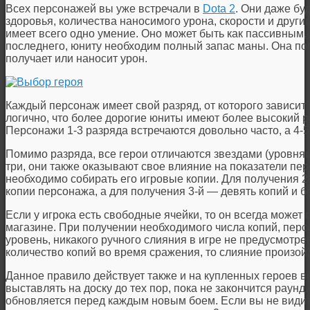
Всех персонажей вы уже встречали в
Dota 2
. Они даже бу
здоровья, количества наносимого урона, скорости и друг
имеет всего одно умение. Оно может быть как пассивным,
последнего, юниту необходим полный запас маны. Она поп
получает или наносит урон.
Каждый персонаж имеет свой разряд, от которого зависит
логично, что более дорогие юниты имеют более высокий р
Персонажи 1-3 разряда встречаются довольно часто, а 4-
Помимо разряда, все герои отличаются звездами (уровня
три, они также оказывают свое влияние на показатели пе
необходимо собирать его игровые копии. Для получения 2
копии персонажа, а для получения 3-й — девять копий и б
Если у игрока есть свободные ячейки, то он всегда может
магазине. При получении необходимого числа копий, пер
уровень, никакого ручного слияния в игре не предусмотр
количество копий во время сражения, то слияние произой
Данное правило действует также и на купленных героев во
выставлять на доску до тех пор, пока не закончится раун
обновляется перед каждым новым боем. Если вы не видит