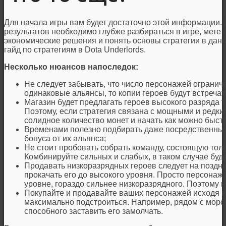
Для начала игры вам будет достаточно этой информации. 
результатов необходимо глубже разбираться в игре, мете
экономические решения и понять основы стратегии в данн
гайд по стратегиям в Dota Underlords.
Несколько нюансов напоследок:
Не следует забывать, что число персонажей ограниче
одинаковые альянсы, то копии героев будут встречат
Магазин будет предлагать героев высокого разряда т
Поэтому, если стратегия связана с мощными и редки
солидное количество монет и начать как можно быст
Временами полезно подбирать даже посредственных
бонуса от их альянса;
Не стоит пробовать собрать команду, состоящую тол
Комбинируйте сильных и слабых, в таком случае буд
Продавать низкоразрядных героев следует на поздни
прокачать его до высокого уровня. Просто персонаж
уровне, гораздо сильнее низкоразрядного. Поэтому н
Покупайте и продавайте ваших персонажей исходя из
максимально подстроиться. Например, рядом с морс
способного заставить его замолчать.