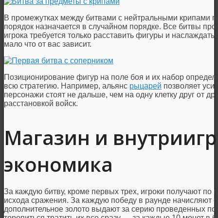
В промежутках между битвами с нейтральными крипами п
порядок назначается в случайном порядке. Все битвы про
игрока требуется только расставить фигуры и наслаждаться
мало что от вас зависит.
Позиционирование фигур на поле боя и их набор определ
всю стратегию. Например, альянс
рыцарей
позволяет усили
персонажи стоят не дальше, чем на одну клетку друг от др
расстановкой войск.
Магазин и внутрииг
экономика
За каждую битву, кроме первых трех, игроки получают по 
исхода сражения. За каждую победу в раунде начисляют о
дополнительное золото выдают за серию проведенных поб
торопиться тратить их все сразу — за каждые 10 монет в б