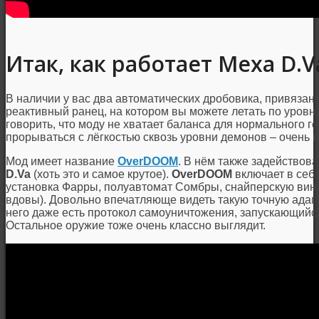
Итак, как работает Меха D.
В наличии у вас два автоматических дробовика, привязанн
реактивный ранец, на котором вы можете летать по уровн
говорить, что моду не хватает баланса для нормального г
прорываться с лёгкостью сквозь уровни демонов – очень в
Мод имеет название
OverDOOM
. В нём также задействова
D.Va
(хоть это и самое крутое).
OverDOOM
включает в себя
установка Фарры, полуавтомат Сомбры, снайперскую вин
вдовы). Довольно впечатляюще видеть такую точную адап
него даже есть протокол самоуничтожения, запускающийся,
Остальное оружие тоже очень классно выглядит.