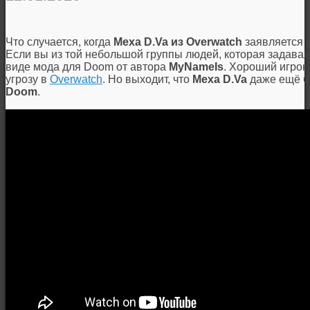
Что случается, когда
Меха D.Va из Overwatch
заявляется 
Если вы из той небольшой группы людей, которая задавал
виде мода для Doom от автора
MyNameIs
. Хороший игрок
угрозу в
Overwatch
. Но выходит, что
Меха D.Va
даже ещё бо
Doom
.