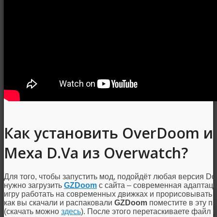
Как установить OverDoom и
Меха D.Va из Overwatch?
Для того, чтобы запустить мод, подойдёт любая версия D
нужно загрузить
GZDoom
с сайта – современная адаптаци
игру работать на современных движках и прорисовывать о
как вы скачали и распаковали
GZDoom
поместите в эту п
(скачать можно
здесь
). После этого перетаскиваете файл