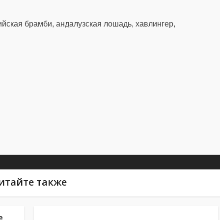
йская брамби, андалузская лошадь, хавлингер,
итайте также
е