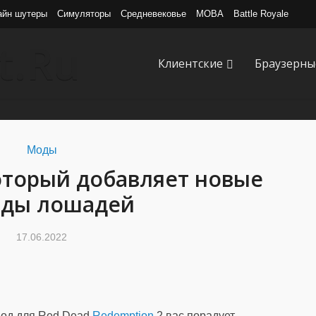
айн шутеры
Симуляторы
Средневековье
MOBA
Battle Royale
Клиентские
Браузерны
Моды
оторый добавляет новые
оды лошадей
17.06.2022
 мод для Red Dead
Redemption
2 вас порадует.