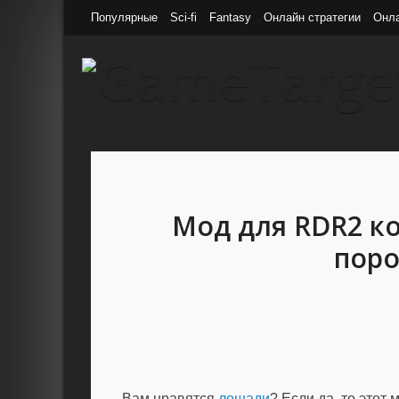
Популярные
Sci-fi
Fantasy
Онлайн стратегии
Онл
Мод для RDR2 к
пор
Вам нравятся
лошади
? Если да, то этот