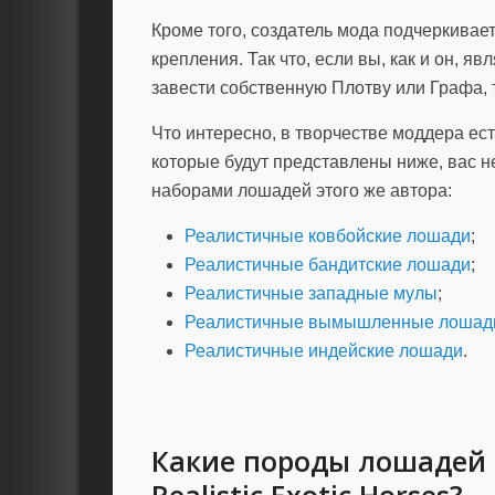
Кроме того, создатель мода подчеркивае
крепления. Так что, если вы, как и он, 
завести собственную Плотву или Графа, 
Что интересно, в творчестве моддера ес
которые будут представлены ниже, вас н
наборами лошадей этого же автора:
Реалистичные ковбойские лошади
;
Реалистичные бандитские лошади
;
Реалистичные западные мулы
;
Реалистичные вымышленные лошад
Реалистичные индейские лошади
.
Какие породы лошадей 