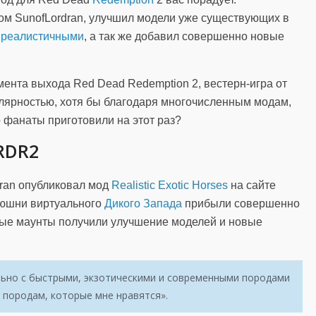
ом SunofLordran, улучшил модели уже существующих в
е
реалистичными
, а так же добавил совершенно новые
мента выхода Red Dead Redemption 2, вестерн-игра от
лярностью, хотя бы благодаря многочисленным модам,
 фанаты приготовили на этот раз?
RDR2
dran опубликовал мод
Realistic Exotic Horses
на сайте
нюшни виртуального
Дикого Запада
прибыли совершенно
вые маунты получили улучшение моделей и новые
льно с быстрыми, экзотическими и современными породами
 породам, которые мне нравятся».