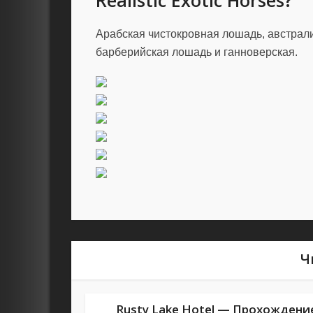
Realistic Exotic Horses?
Арабская чистокровная лошадь, австрали
барберийская лошадь и ганноверская.
Ч
Rusty Lake Hotel — Прохождени