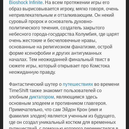
Bioshock Infinite
. На всем протяжении игры его
образ вырисовывается игроку, мягко говоря, очень
непривлекательным и отталкивающим. Он некий
суровый пророк и основатель духовно-
политического течения, создатель закрытого
небесного города-государства Колумбия, где царят
очень жестокие и бесчеловечные нравы,
основанные на религиозном фанатизме, острой
форме ксенофобии и других антигуманных
началах. Тем неожиданней финальный твист в
сюжете игры, который открывает про Комстока
неожиданную правду.
Фантастический шутер о
путешествиях
во времени
TimeShift также знакомит пользователей со
злобным
диктатором
, являющимся здесь
основным злодеем и противником главгероя.
Примечательно, что сам Эйдон Крон (имя и
фамилия злодея) является ученным из будущего,
где он создал уникальный костюм для временных
путешествий, с помощью которого переместился в