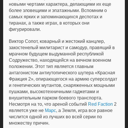
новыми чертами характера, делающими их еще
более зловещими и эпатажными. Вспомним о
самых ярких и запоминающихся деспотах и
тиранах, а также играх, в которых они
фигурировали.
Виктор Сопот, коварный и жестокий канцлер,
закостенелый милитарист и самодур, правящий в
мрачном будущем выдуманной республикой
Содружество, находящейся на вечном военном
положении. Этот тип является главным
антагонистом антиутопического шутера «Красная
Фракция 2», опирающегося на армию суперсолдат
и генетических мутантов, снаряженных мощными
пушками, высокотехничными гаджетами и
внушительным парком боевого транспорта.
Несмотря на то, что ареной событий
Red Faction
2
является уже не
Марс
, а Земля, игра все равное
числится одной из лучших во всей серии по
множеству причин.