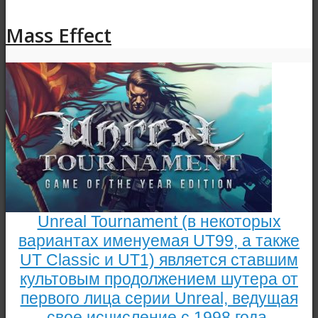
Mass Effect
Unreal Tournament (в некоторых
вариантах именуемая UT99, а также
UT Classic и UT1) является ставшим
культовым продолжением шутера от
первого лица серии Unreal, ведущая
свое исчисление с 1998 года.