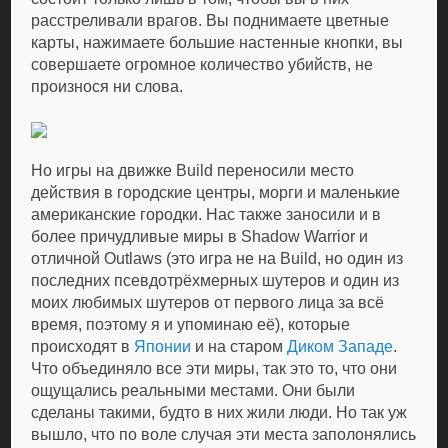
расстреливали врагов. Вы поднимаете цветные
карты, нажимаете большие настенные кнопки, вы
совершаете огромное количество убийств, не
произнося ни слова.
Но игры на движке Build переносили место
действия в городские центры, морги и маленькие
американские городки. Нас также заносили и в
более причудливые миры в Shadow Warrior и
отличной Outlaws (это игра не на Build, но один из
последних псевдотрёхмерных шутеров и один из
моих любимых шутеров от первого лица за всё
время, поэтому я и упоминаю её), которые
происходят в
Японии
и на старом
Диком Западе
.
Что объединяло все эти миры, так это то, что они
ощущались реальными местами. Они были
сделаны такими, будто в них жили люди. Но так уж
вышло, что по воле случая эти места заполонялись