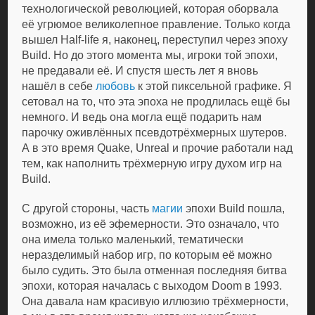
технологической революцией, которая оборвала
её угрюмое великолепное правление. Только когда
вышел Half-life я, наконец, переступил через эпоху
Build. Но до этого момента мы, игроки той эпохи,
не предавали её. И спустя шесть лет я вновь
нашёл в себе
любовь
к этой пиксельной графике. Я
сетовал на то, что эта эпоха не продлилась ещё бы
немного. И ведь она могла ещё подарить нам
парочку оживлённых псевдотрёхмерных шутеров.
А в это время Quake, Unreal и прочие работали над
тем, как наполнить трёхмерную игру духом игр на
Build.
С другой стороны, часть
магии
эпохи Build пошла,
возможно, из её эфемерности. Это означало, что
она имела только маленький, тематически
неразделимый набор игр, по которым её можно
было судить. Это была отменная последняя битва
эпохи, которая началась с выходом Doom в 1993.
Она давала нам красивую иллюзию трёхмерности,