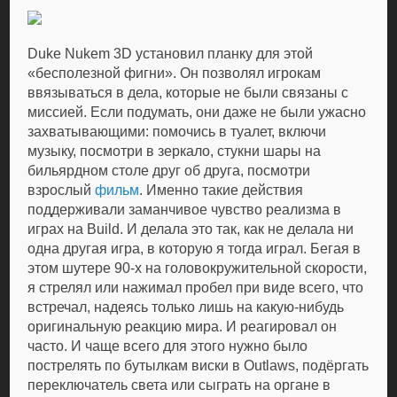
Duke Nukem 3D установил планку для этой
«бесполезной фигни». Он позволял игрокам
ввязываться в дела, которые не были связаны с
миссией. Если подумать, они даже не были ужасно
захватывающими: помочись в туалет, включи
музыку, посмотри в зеркало, стукни шары на
бильярдном столе друг об друга, посмотри
взрослый
фильм
. Именно такие действия
поддерживали заманчивое чувство реализма в
играх на Build. И делала это так, как не делала ни
одна другая игра, в которую я тогда играл. Бегая в
этом шутере 90-х на головокружительной скорости,
я стрелял или нажимал пробел при виде всего, что
встречал, надеясь только лишь на какую-нибудь
оригинальную реакцию мира. И реагировал он
часто. И чаще всего для этого нужно было
пострелять по бутылкам виски в Outlaws, подёргать
переключатель света или сыграть на органе в