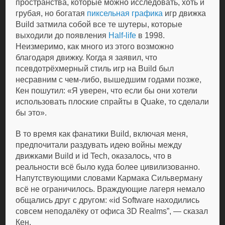
пространства, которые можно исследовать, хоть и
грубая, но богатая
пиксельная графика
игр движка
Build затмила собой все те шутеры, которые
выходили до появления
Half-life
в 1998.
Неизмеримо, как много из этого возможно
благодаря движку. Когда я заявил, что
псевдотрёхмерный стиль игр на Build был
несравним с чем-либо, вышедшим годами позже,
Кен пошутил: «Я уверен, что если бы они хотели
использовать плоские спрайты в Quake, то сделали
бы это».
В то время как фанатики Build, включая меня,
предпочитали раздувать идею войны между
движками Build и id Tech, оказалось, что в
реальности всё было куда более цивилизованно.
Напутствующими словами Кармака Сильверману
всё не ограничилось. Враждующие лагеря немало
общались друг с другом: «id Software находились
совсем неподалёку от офиса 3D Realms”, — сказал
Кен.