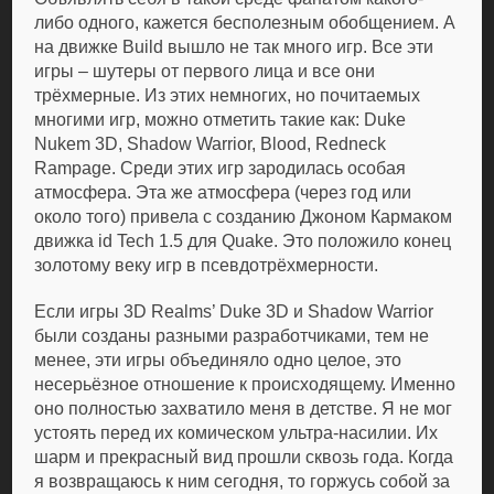
либо одного, кажется бесполезным обобщением. А
на движке Build вышло не так много игр. Все эти
игры – шутеры от первого лица и все они
трёхмерные. Из этих немногих, но почитаемых
многими игр, можно отметить такие как: Duke
Nukem 3D, Shadow Warrior, Blood, Redneck
Rampage. Среди этих игр зародилась особая
атмосфера. Эта же атмосфера (через год или
около того) привела с созданию Джоном Кармаком
движка id Tech 1.5 для Quake. Это положило конец
золотому веку игр в псевдотрёхмерности.
Если игры 3D Realms’ Duke 3D и Shadow Warrior
были созданы разными разработчиками, тем не
менее, эти игры объединяло одно целое, это
несерьёзное отношение к происходящему. Именно
оно полностью захватило меня в детстве. Я не мог
устоять перед их комическом ультра-насилии. Их
шарм и прекрасный вид прошли сквозь года. Когда
я возвращаюсь к ним сегодня, то горжусь собой за