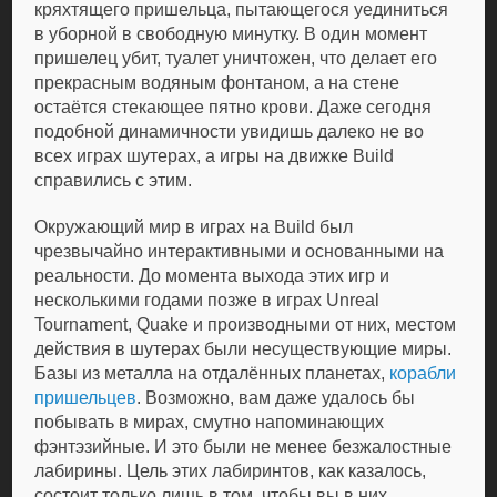
кряхтящего пришельца, пытающегося уединиться
в уборной в свободную минутку. В один момент
пришелец убит, туалет уничтожен, что делает его
прекрасным водяным фонтаном, а на стене
остаётся стекающее пятно крови. Даже сегодня
подобной динамичности увидишь далеко не во
всех играх шутерах, а игры на движке Build
справились с этим.
Окружающий мир в играх на Build был
чрезвычайно интерактивными и основанными на
реальности. До момента выхода этих игр и
несколькими годами позже в играх Unreal
Tournament, Quake и производными от них, местом
действия в шутерах были несуществующие миры.
Базы из металла на отдалённых планетах,
корабли
пришельцев
. Возможно, вам даже удалось бы
побывать в мирах, смутно напоминающих
фэнтэзийные. И это были не менее безжалостные
лабирины. Цель этих лабиринтов, как казалось,
состоит только лишь в том, чтобы вы в них