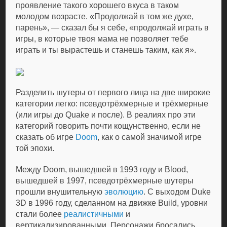
проявление такого хорошего вкуса в таком
молодом возрасте. «Продолжай в том же духе,
парень», — сказал бы я себе, «продолжай играть в
игры, в которые твоя мама не позволяет тебе
играть и ты вырастешь и станешь таким, как я».
Разделить шутеры от первого лица на две широкие
категории легко: псевдотрёхмерные и трёхмерные
(или игры до Quake и после). В реалиях про эти
категорий говорить почти кощунственно, если не
сказать об игре
Doom
, как о самой значимой игре
той эпохи.
Между Doom, вышедшей в 1993 году и Blood,
вышедшей в 1997, псевдотрёхмерные шутеры
прошли внушительную
эволюцию
. С выходом Duke
3D в 1996 году, сделанном на движке Build, уровни
стали более
реалистичными
и
вертикализированными. Персонажи бросались