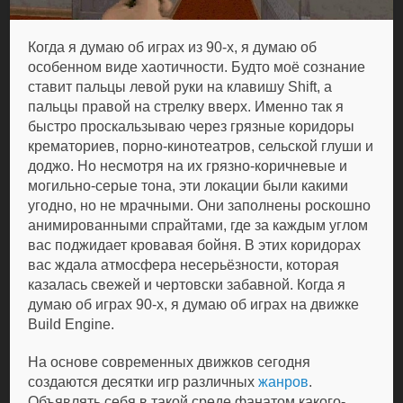
Когда я думаю об играх из 90-х, я думаю об
особенном виде хаотичности. Будто моё сознание
ставит пальцы левой руки на клавишу Shift, а
пальцы правой на стрелку вверх. Именно так я
быстро проскальзываю через грязные коридоры
крематориев, порно-кинотеатров, сельской глуши и
доджо. Но несмотря на их грязно-коричневые и
могильно-серые тона, эти локации были какими
угодно, но не мрачными. Они заполнены роскошно
анимированными спрайтами, где за каждым углом
вас поджидает кровавая бойня. В этих коридорах
вас ждала атмосфера несерьёзности, которая
казалась свежей и чертовски забавной. Когда я
думаю об играх 90-х, я думаю об играх на движке
Build Engine.
На основе современных движков сегодня
создаются десятки игр различных
жанров
.
Объявлять себя в такой среде фанатом какого-