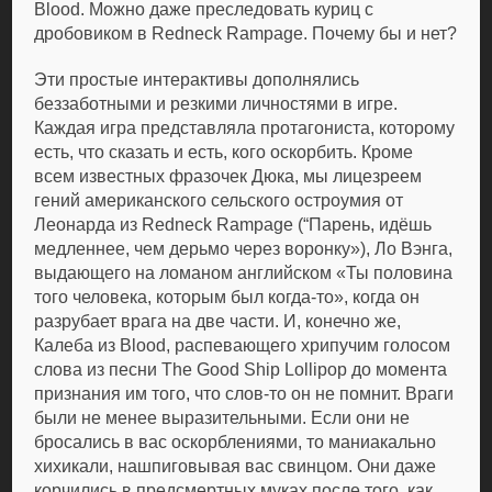
Blood. Можно даже преследовать куриц с
дробовиком в Redneck Rampage. Почему бы и нет?
Эти простые интерактивы дополнялись
беззаботными и резкими личностями в игре.
Каждая игра представляла протагониста, которому
есть, что сказать и есть, кого оскорбить. Кроме
всем известных фразочек Дюка, мы лицезреем
гений американского сельского остроумия от
Леонарда из Redneck Rampage (“Парень, идёшь
медленнее, чем дерьмо через воронку»), Ло Вэнга,
выдающего на ломаном английском «Ты половина
того человека, которым был когда-то», когда он
разрубает врага на две части. И, конечно же,
Калеба из Blood, распевающего хрипучим голосом
слова из песни The Good Ship Lollipop до момента
признания им того, что слов-то он не помнит. Враги
были не менее выразительными. Если они не
бросались в вас оскорблениями, то маниакально
хихикали, нашпиговывая вас свинцом. Они даже
корчились в предсмертных муках после того, как