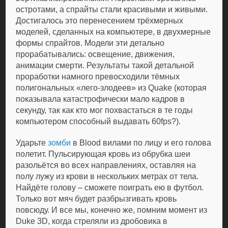
остротами, а спрайты стали красивыми и живыми.
Достигалось это перенесением трёхмерных
моделей, сделанных на компьютере, в двухмерные
формы спрайтов. Модели эти детально
прорабатывались: освещение, движения,
анимации смерти. Результаты такой детальной
проработки намного превосходили тёмных
полигональных «лего-злодеев» из Quake (которая
показывала катастрофически мало кадров в
секунду, так как кто мог похвастаться в те годы
компьютером способный выдавать 60fps?).
Ударьте
зомби
в Blood вилами по лицу и его голова
полетит. Пульсирующая кровь из обрубка шеи
разольётся во всех направлениях, оставляя на
полу лужу из крови в нескольких метрах от тела.
Найдёте голову – сможете поиграть ею в футбол.
Только вот мяч будет разбрызгивать кровь
повсюду. И все мы, конечно же, помним момент из
Duke 3D, когда стреляли из дробовика в