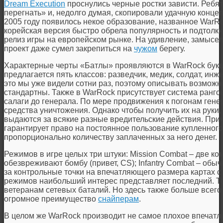
Dream Execution
проснулись черные ростки зависти. Ребят
перегнать» и, недолго думая, скопировали удачную конц
2005 году появилось некое образование, названное WarRo
корейская версия быстро обрела популярность и подтолкн
релиз игры на европейском рынке. На удивление, замысе
проект даже сумел закрепиться на
чужом
берегу.
Характерные черты «Батлы» проявляются в WarRock буква
предлагается пять классов: разведчик, медик, солдат, ин
это мы уже видели сотни раз, поэтому описывать возможн
стандартны. Также в WarRock присутствует система ранго
салаги до генерала. По мере продвижения к погонам ген
средства уничтожения. Однако чтобы получить их на руки,
выдаются за всякие разные вредительские действия. При
гарантирует право на постоянное пользование купленного
пропорционально количеству заплаченных за него денег.
Режимов в игре целых три штуки: Mission Combat – две к
обезвреживают бомбу (привет, CS); Infantry Combat – обы
за контрольные точки на впечатляющего размера картах с
режимов наибольший интерес представляет последний. Тол
ветеранам сетевых баталий. Но здесь также больше всег
огромное преимущество
снайперам
.
В целом же WarRock производит не самое плохое впечатле