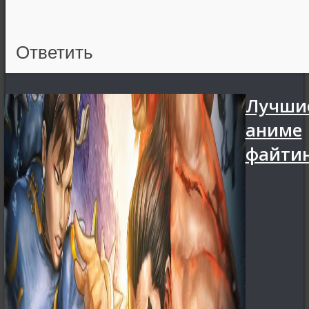
Ответить
Лучши
аниме
файти