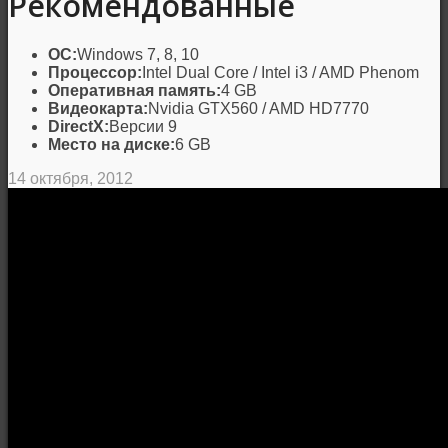
Рекомендованные
ОС:
Windows 7, 8, 10
Процессор:
Intel Dual Core / Intel i3 / AMD Phenom
Оперативная память:
4 GB
Видеокарта:
Nvidia GTX560 / AMD HD7770
DirectX:
Версии 9
Место на диске:
6 GB
14 октября, 2012