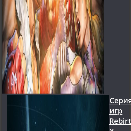
Сери
игр
Rebir