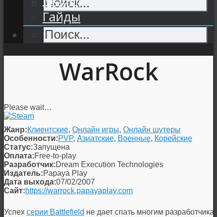
Гайды
WarRock
Please wait…
Жанр:
Клиентские
,
Онлайн игры
,
Онлайн шутеры
Особенности:
PVP
,
Азиатские
,
Военные
,
Корейские
Статус:
Запущена
Оплата:
Free-to-play
Разработчик:
Dream Execution Technologies
Издатель:
Papaya Play
Дата выхода:
07/02/2007
Сайт:
https://warrock.papayaplay.com
Успех
серии Battlefield
не дает спать многим разработчикам