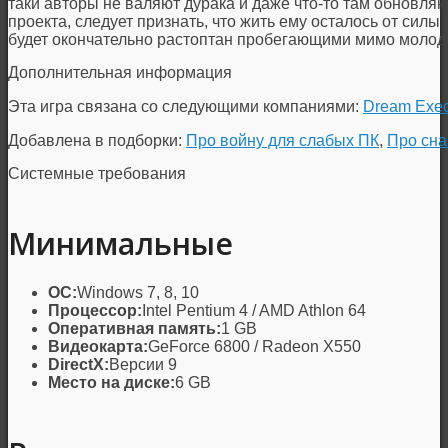
таки авторы не валяют дурака и даже что-то там обновляю
проекта, следует признать, что жить ему осталось от сил
будет окончательно растоптан пробегающими мимо моло
Дополнительная информация
Эта игра связана со следующими компаниями:
Dream Exec
Добавлена в подборки:
Про войну для слабых ПК
,
Про сн
Системные требования
Минимальные
ОС:
Windows 7, 8, 10
Процессор:
Intel Pentium 4 / AMD Athlon 64
Оперативная память:
1 GB
Видеокарта:
GeForce 6800 / Radeon X550
DirectX:
Версии 9
Место на диске:
6 GB