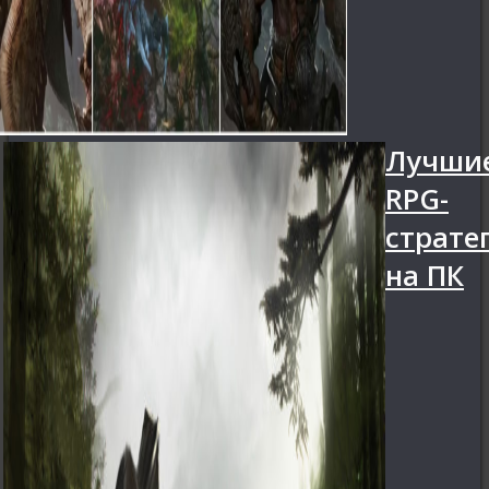
Лучши
RPG-
страте
на ПК