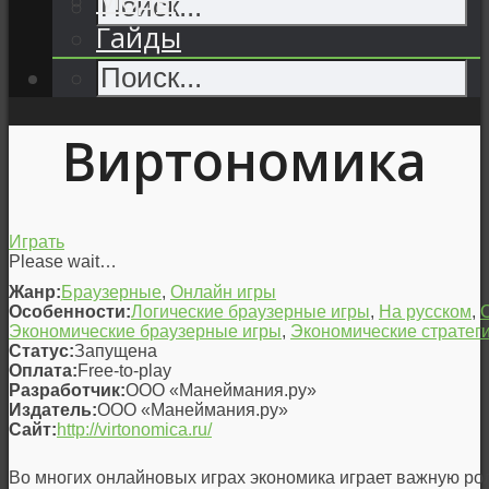
Гайды
Виртономика
Играть
Please wait…
Жанр:
Браузерные
,
Онлайн игры
Особенности:
Логические браузерные игры
,
На русском
,
Экономические браузерные игры
,
Экономические стратег
Статус:
Запущена
Оплата:
Free-to-play
Разработчик:
ООО «Манеймания.ру»
Издатель:
ООО «Манеймания.ру»
Сайт:
http://virtonomica.ru/
Во многих онлайновых играх экономика играет важную рол