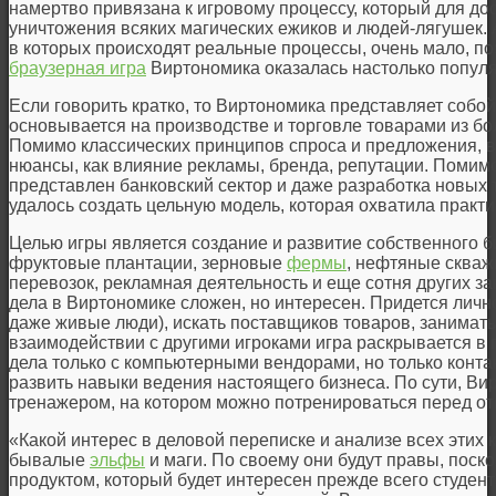
намертво привязана к игровому процессу, который для дос
уничтожения всяких магических ежиков и людей-лягушек. 
в которых происходят реальные процессы, очень мало, поэ
браузерная игра
Виртономика оказалась настолько попул
Если говорить кратко, то Виртономика представляет соб
основывается на производстве и торговле товарами из бо
Помимо классических принципов спроса и предложения, в
нюансы, как влияние рекламы, бренда, репутации. Помимо
представлен банковский сектор и даже разработка новых 
удалось создать цельную модель, которая охватила практи
Целью игры является создание и развитие собственного би
фруктовые плантации, зерновые
фермы
, нефтяные скваж
перевозок, рекламная деятельность и еще сотня других з
дела в Виртономике сложен, но интересен. Придется лично
даже живые люди), искать поставщиков товаров, занимат
взаимодействии с другими игроками игра раскрывается в 
дела только с компьютерными вендорами, но только конт
развить навыки ведения настоящего бизнеса. По сути, В
тренажером, на котором можно потренироваться перед от
«Какой интерес в деловой переписке и анализе всех этих
бывалые
эльфы
и маги. По своему они будут правы, пос
продуктом, который будет интересен прежде всего студен