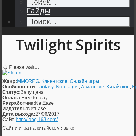
Гайды
Twilight Spirits
Please wait…
Жанр:
MMORPG
,
Клиентские
,
Онлайн игры
Особенности:
Fantasy
,
Non-target
,
Азиатские
,
Китайские
,
К
Статус:
Запущена
Оплата:
Free-to-play
Разработчик:
NetEase
Издатель:
NetEase
Дата выхода:
27/06/2017
Сайт:
http://long.163.com/
Сайт и игра на китайском языке.