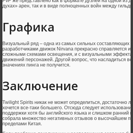
PvP же представлено как в формате дуэлей на одной из 
духах» арен, так и в виде полноценных войн между гильди
Графика
Визуальный ряд – одна из самых сильных составляющих Twi
разработчиками движок Nirvana прекрасно справляется и 
сложными схемами освещения, и с визуальными эффекта
движений персонажей. Другой вопрос, что насладиться в
значениях пинга не получится.
Заключение
Twilight Spirits никак не может определиться, достаточно л
хочется все-таки большего. Отсюда следует использование
поддержки хотя бы английского языка и слишком ранний в
собрала множество негативных отзывов о высочайшем пин
пределами Китая.