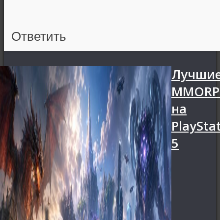
Ответить
Лучши
MMORP
на
PlaySta
5