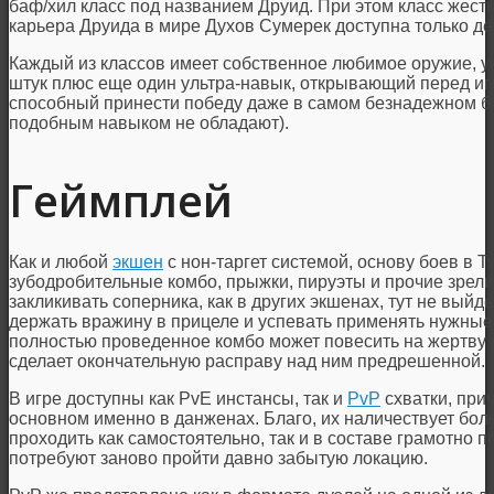
баф/хил класс под названием Друид. При этом класс жестк
карьера Друида в мире Духов Сумерек доступна только д
Каждый из классов имеет собственное любимое оружие, у
штук плюс еще один ультра-навык, открывающий перед и
способный принести победу даже в самом безнадежном бо
подобным навыком не обладают).
Геймплей
Как и любой
экшен
с нон-таргет системой, основу боев в Twi
зубодробительные комбо, прыжки, пируэты и прочие зрел
закликивать соперника, как в других экшенах, тут не выйд
держать вражину в прицеле и успевать применять нужные
полностью проведенное комбо может повесить на жертву
сделает окончательную расправу над ним предрешенной.
В игре доступны как PvE инстансы, так и
PvP
схватки, при
основном именно в данженах. Благо, их наличествует бол
проходить как самостоятельно, так и в составе грамотно 
потребуют заново пройти давно забытую локацию.