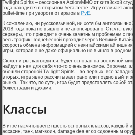
Twilight Spirits – сессионная Action/MMO от китайской студ
года находится в открытом бета-тесте. Игру отличает акт
bullet-time при увороте от врагов в
PvE
.
К сожалению, ни русскоязычной, ни хотя бы англоязычной ве
2018 года пока не вышло и не анонсировано. Отсутствую
серверы, что приводит к очень заметным проблемам с пинг
весь трафик Поднебесной проходит через Великий Китайс
скорость обмена информацией с некитайскими айпишникам
игры, которая еще даже официально не вышла в родном д
Сюжет игры, как водится, будет основан на восточной ми
найдут в нем для себя что-то очень знакомое. Впрочем, э
обошли стороной Twilight Spirits – во-первых, все западно
вторых, игра явно рассчитывает рано или поздно выйти з
рынка. Так что, по сути, игра будет представлять собой 
божествами и духами.
Классы
В игре насчитывается шесть основных классов, каждый из
ассасин, танк, маг-воин, damage dealer со сдвоенным ору