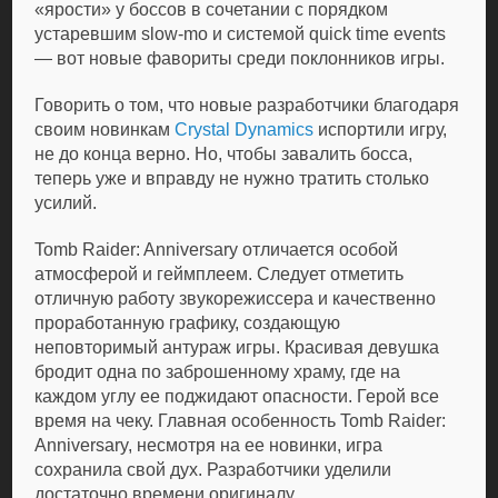
«ярости» у боссов в сочетании с порядком
устаревшим slow-mo и системой quick time events
— вот новые фавориты среди поклонников игры.
Говорить о том, что новые разработчики благодаря
своим новинкам
Crystal Dynamics
испортили игру,
не до конца верно. Но, чтобы завалить босса,
теперь уже и вправду не нужно тратить столько
усилий.
Tomb Raider: Anniversary отличается особой
атмосферой и геймплеем. Следует отметить
отличную работу звукорежиссера и качественно
проработанную графику, создающую
неповторимый антураж игры. Красивая девушка
бродит одна по заброшенному храму, где на
каждом углу ее поджидают опасности. Герой все
время на чеку. Главная особенность Tomb Raider:
Anniversary, несмотря на ее новинки, игра
сохранила свой дух. Разработчики уделили
достаточно времени оригиналу.