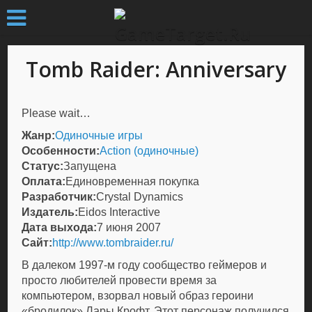
Tomb Raider: Anniversary
Please wait…
Жанр:
Одиночные игры
Особенности:
Action (одиночные)
Статус:
Запущена
Оплата:
Единовременная покупка
Разработчик:
Crystal Dynamics
Издатель:
Eidos Interactive
Дата выхода:
7 июня 2007
Сайт:
http://www.tombraider.ru/
В далеком 1997-м году сообщество геймеров и
просто любителей провести время за
компьютером, взорвал новый образ героини
«бродилок» Лары Крофт. Этот персонаж получился