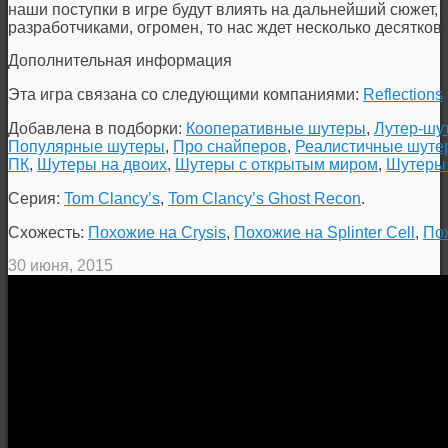
наши поступки в игре будут влиять на дальнейший сюжет, 
разработчиками, огромен, то нас ждет несколько десятко
Дополнительная информация
Эта игра связана со следующими компаниями:
Reflections
Добавлена в подборки:
Кооперативные шутеры
,
Лутер-шу
Популярные шутеры
,
Про снайперов
,
Реалистичные шуте
ПК
,
Шутеры на двоих
,
Шутеры с открытым миром
,
Шутеры
Серия:
Tom Clancy’s
,
Tom Clancy’s Ghost Recon
.
Схожесть:
Похожие на Crysis
,
Похожие на Splinter Cell
,
По
30 июня, 2015