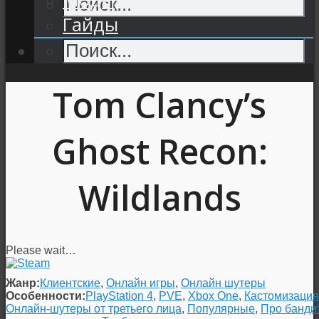
Гайды
Tom Clancy’s
Ghost Recon:
Wildlands
Please wait…
Жанр:
Клиентские
,
Онлайн игры
,
Онлайн шутеры
Особенности:
PlayStation 4
,
PVE
,
Xbox One
,
Кастомизация
Онлайн-шутеры от третьего лица
,
Популярные
,
Про банди