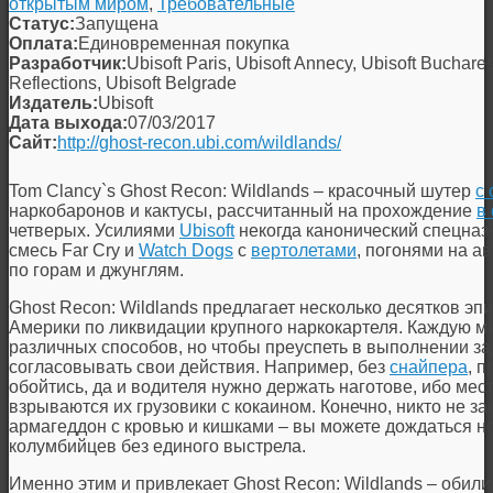
открытым миром
,
Требовательные
Статус:
Запущена
Оплата:
Единовременная покупка
Разработчик:
Ubisoft Paris, Ubisoft Annecy, Ubisoft Bucharest
Reflections, Ubisoft Belgrade
Издатель:
Ubisoft
Дата выхода:
07/03/2017
Сайт:
http://ghost-recon.ubi.com/wildlands/
Tom Clancy`s Ghost Recon: Wildlands
– красочный шутер
с
наркобаронов и кактусы, рассчитанный на прохождение
в
четверых. Усилиями
Ubisoft
некогда канонический спецназ
смесь Far Cry и
Watch Dogs
с
вертолетами
, погонями на а
по горам и джунглям.
Ghost Recon: Wildlands
предлагает несколько десятков эп
Америки по ликвидации крупного наркокартеля. Каждую м
различных способов, но чтобы преуспеть в выполнении за
согласовывать свои действия. Например, без
снайпера
, 
обойтись, да и водителя нужно держать наготове, ибо мес
взрываются их грузовики с кокаином. Конечно, никто не з
армагеддон с кровью и кишками – вы можете дождаться но
колумбийцев без единого выстрела.
Именно этим и привлекает
Ghost Recon: Wildlands
– обили