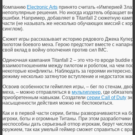
Компанию
Electronic Arts
принято считать «Империей Зла» и
непопулярные решения. Но иногда издатель обращает вни
ошибки. Например, добавляет в
Titanfall
2 сюжетную кампан
части (не называть же несколько обучающих миссий с ко
синглом).
Сюжет игры рассказывает историю рядового Джека Купера
пилотом боевого меха. Герою предстоит вместе с напарни
свой вклад в войну ополчения против сил IMC.
Одиночная кампания
Titanfall
2 – это что-то вроде buddie 
взаимоотношениям между пилотом и роботом, на чем пос
некоторые конфликты. Наблюдать за героями интересно, 
режиму несколько затянутое вступление и недостаток ма
Освоив особенности геймплея игры, – бег по стенам, дво
меха, – можно отправляться в
мультиплеер
, где обязател
приобретенным навыкам. Создатели
серии Call of Duty
зна
насыщенности действия можно не беспокоиться.
Как и в первой части серии, битвы разворачиваются на бо
игроки, боты и огромные Титаны. При этом разработчики 
неспособны дать серьезный отпор игрокам, берут числом,
оружием, так как умелый геймер сможет справиться с вр