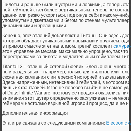
Пилоты и раньше были шустрыми и ловкими, а теперь стал
ней геймплей стал более вертикальным: теперь не состав
здания или резко ускориться, подтянув себя к какому-нибуд
упомянутыми джетпаками и бегом по стенам мультиплеер
динамичными и зрелищными.
Конечно, впечатлений добавляют и Титаны. Они здесь деля
которых обладает уникальными навыками и оружием: один
в прямом смысле жгет напалмом, третий косплеит
самура
этом управление мехами максимально упрощено, так чт
перестрелками за пилота и медлительным геймплеем Тита
Titanfall
2 – отличный сетевой боевик. Здесь очень много 
но и раздельных – например, только для пилотов или толь
сюжетная кампания с интересной историей и захватываю
Здесь напряженный, интенсивный геймплей, в котором в
лишь их фантазией. Игре не повезло выйти в не самое у
of Duty: Infinite Warfare, поэтому ее продажи оказались н
внимания этот шутер определенно заслуживает – немног
геймерам настолько взрывной игровой процесс, да еще и 
Дополнительная информация
Эта игра связана со следующими компаниями:
Electronic A