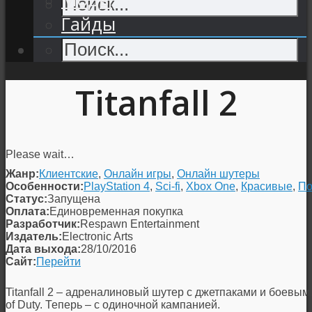
Гайды
Titanfall 2
Please wait…
Жанр:
Клиентские
,
Онлайн игры
,
Онлайн шутеры
Особенности:
PlayStation 4
,
Sci-fi
,
Xbox One
,
Красивые
,
По
Статус:
Запущена
Оплата:
Единовременная покупка
Разработчик:
Respawn Entertainment
Издатель:
Electronic Arts
Дата выхода:
28/10/2016
Сайт:
Перейти
Titanfall
2 – адреналиновый шутер с джетпаками и боевы
of Duty. Теперь – с одиночной кампанией.