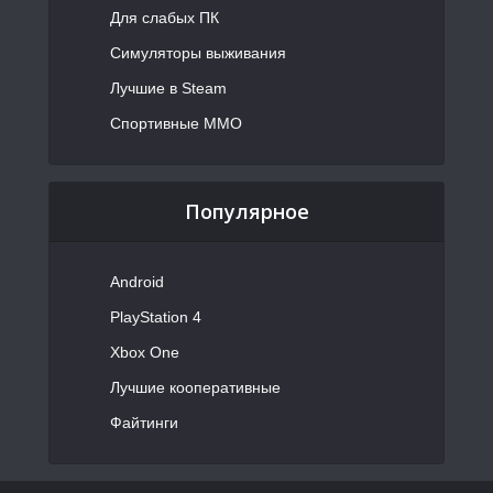
Для слабых ПК
Симуляторы выживания
Лучшие в Steam
Спортивные MMO
Популярное
Android
PlayStation 4
Xbox One
Лучшие кооперативные
Файтинги