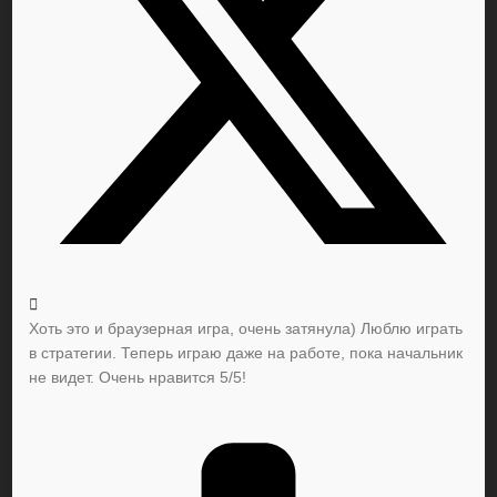
Хоть это и браузерная игра, очень затянула) Люблю играть
в стратегии. Теперь играю даже на работе, пока начальник
не видет. Очень нравится 5/5!