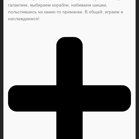
галактике, выбираем корабли, набиваем шишки,
польстившись на какие-то приманки. В общей, играем и
наслаждаемся!