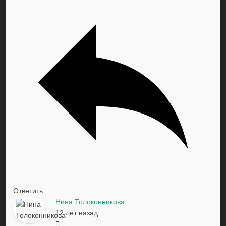
Ответить
Нина Толоконникова
12 лет назад