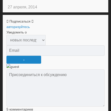
27 апреля, 2014
Подписаться
авторизуйтесь
Уведомить о
5
комментариев