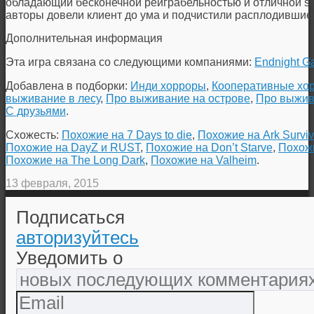
обладающий бесконечной реиграбельностью и отличной su
авторы довели клиент до ума и подчистили расплодившиес
Дополнительная информация
Эта игра связана со следующими компаниями:
Endnight G
Добавлена в подборки:
Инди хорроры
,
Кооперативные хо
выживание в лесу
,
Про выживание на острове
,
Про выжив
С друзьями
.
Схожесть:
Похожие на 7 Days to die
,
Похожие на Ark Surviv
Похожие на DayZ и RUST
,
Похожие на Don’t Starve
,
Похожи
Похожие на The Long Dark
,
Похожие на Valheim
.
13 февраля, 2015
Подписаться
авторизуйтесь
Уведомить о