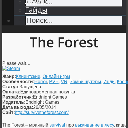
Гайды
The Forest
Please wait…
Жанр:
Клиентские
,
Онлайн игры
Особенности:
Horror
,
PVE
,
VR
,
Зомби шутеры
,
Инди
,
Кооп
Статус:
Запущена
Оплата:
Единовременная покупка
Разработчик:
Endnight Games
Издатель:
Endnight Games
Дата выхода:
26/05/2014
Сайт:
http://survivetheforest.com/
The Forest – мрачный
survival
про
выживание в лесу
, киш