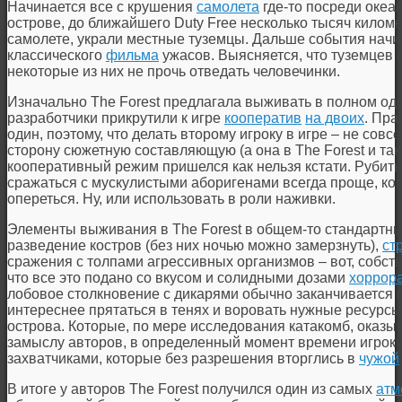
Начинается все с крушения
самолета
где-то посреди океа
острове, до ближайшего Duty Free несколько тысяч киломе
самолете, украли местные туземцы. Дальше события нач
классического
фильма
ужасов. Выясняется, что туземцев 
некоторые из них не прочь отведать человечинки.
Изначально The Forest предлагала выживать в полном од
разработчики прикрутили к игре
кооператив
на двоих
. Пра
один, поэтому, что делать второму игроку в игре – не совс
сторону сюжетную составляющую (а она в The Forest и так 
кооперативный режим пришелся как нельзя кстати. Рубить
сражаться с мускулистыми аборигенами всегда проще, когд
опереться. Ну, или использовать в роли наживки.
Элементы выживания в The Forest в общем-то стандартны
разведение костров (без них ночью можно замерзнуть),
ст
сражения с толпами агрессивных организмов – вот, собств
что все это подано со вкусом и солидными дозами
хоррор
лобовое столкновение с дикарями обычно заканчивается 
интереснее прятаться в тенях и воровать нужные ресурсы,
острова. Которые, по мере исследования катакомб, оказы
замыслу авторов, в определенный момент времени игроки
захватчиками, которые без разрешения вторглись в
чужой
В итоге у авторов The Forest получился один из самых
атм