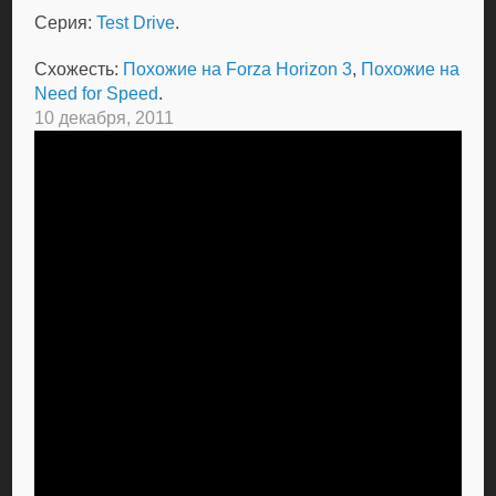
Серия:
Test Drive
.
Схожесть:
Похожие на Forza Horizon 3
,
Похожие на
Need for Speed
.
10 декабря, 2011