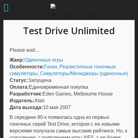
Test Drive Unlimited
Please wait…
Жанр:
Одиночные игры
Особенности:
Гонки
,
Реалистичные гоночные
симуляторы
,
Симуляторы/Менеджеры (одиночные)
Статус:
Запущена
Оплата:
Единовременная покупка
Разработчик:
Eden Games, Melbourne House
Издатель:
Atari
Дата выхода:
10 мая 2007
В середине 90-х появилась одна из первых
гоночных серий Test Drive, которая с ее новыми
версиями получала самые высокие рейтинги. Но, к
сожалению, с появлением игры NFS, с ее более