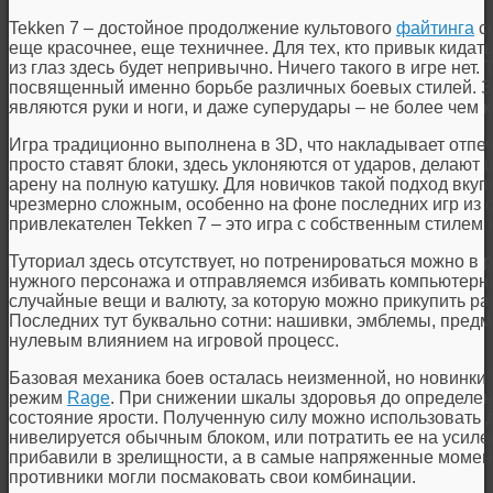
Tekken 7 – достойное продолжение культового
файтинга
со
еще красочнее, еще техничнее. Для тех, кто привык кида
из глаз здесь будет непривычно. Ничего такого в игре нет. 
посвященный именно борьбе различных боевых стилей. 
являются руки и ноги, и даже суперудары – не более чем
Игра традиционно выполнена в 3D, что накладывает отпеч
просто ставят блоки, здесь уклоняются от ударов, делают 
арену на полную катушку. Для новичков такой подход вку
чрезмерно сложным, особенно на фоне последних игр из 
привлекателен Tekken 7 – это игра с собственным стилем
Туториал здесь отсутствует, но потренироваться можно в
нужного персонажа и отправляемся избивать компьютерны
случайные вещи и валюту, за которую можно прикупить р
Последних тут буквально сотни: нашивки, эмблемы, предм
нулевым влиянием на игровой процесс.
Базовая механика боев осталась неизменной, но новинки 
режим
Rage
. При снижении шкалы здоровья до определен
состояние ярости. Полученную силу можно использовать д
нивелируется обычным блоком, или потратить ее на усил
прибавили в зрелищности, а в самые напряженные момен
противники могли посмаковать свои комбинации.