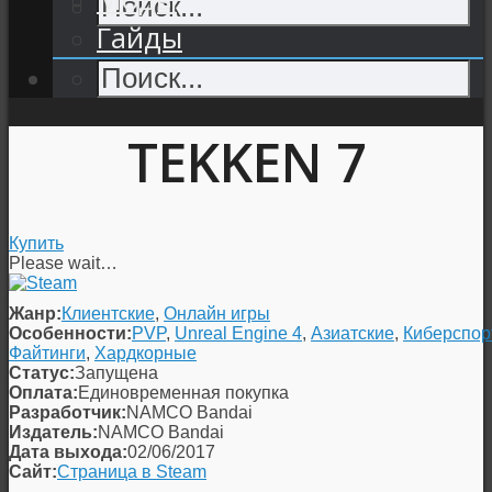
Гайды
TEKKEN 7
Купить
Please wait…
Жанр:
Клиентские
,
Онлайн игры
Особенности:
PVP
,
Unreal Engine 4
,
Азиатские
,
Киберспор
Файтинги
,
Хардкорные
Статус:
Запущена
Оплата:
Единовременная покупка
Разработчик:
NAMCO Bandai
Издатель:
NAMCO Bandai
Дата выхода:
02/06/2017
Сайт:
Страница в Steam