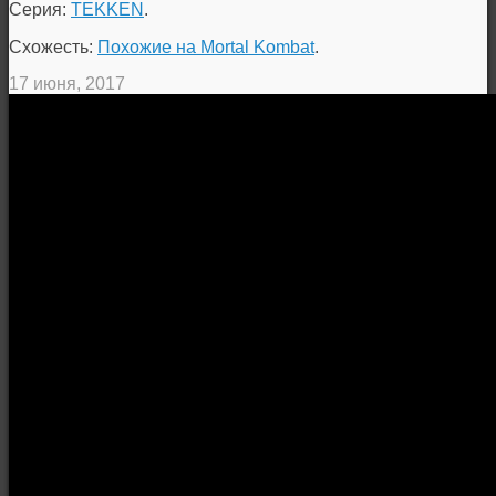
Серия:
TEKKEN
.
Схожесть:
Похожие на Mortal Kombat
.
17 июня, 2017