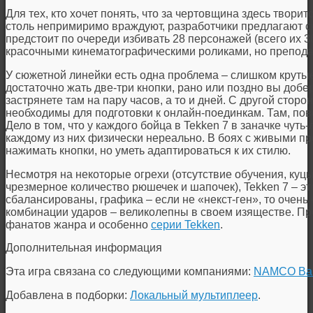
Для тех, кто хочет понять, что за чертовщина здесь творит
столь непримиримо враждуют, разработчики предлагают с
предстоит по очереди избивать 28 персонажей (всего их 3
красочными кинематографическими роликами, но преподае
У сюжетной линейки есть одна проблема – слишком крутые
достаточно жать две-три кнопки, рано или поздно вы доб
застрянете там на пару часов, а то и дней. С другой стор
необходимы для подготовки к онлайн-поединкам. Там, пове
Дело в том, что у каждого бойца в Tekken 7 в заначке чуть
каждому из них физически нереально. В боях с живыми п
нажимать кнопки, но уметь адаптироваться к их стилю.
Несмотря на некоторые огрехи (отсутствие обучения, куцы
чрезмерное количество рюшечек и шапочек), Tekken 7 – э
сбалансированы, графика – если не «некст-ген», то очень
комбинации ударов – великолепны в своем изяществе. Про
фанатов жанра и особенно
серии Tekken
.
Дополнительная информация
Эта игра связана со следующими компаниями:
NAMCO Ba
Добавлена в подборки:
Локальный мультиплеер
.