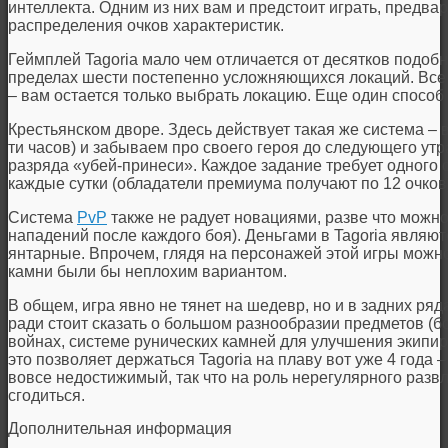
интеллекта. Одним из них вам и предстоит играть, предв
распределения очков характеристик.
Геймплей Tagoria мало чем отличается от десятков подобн
пределах шести постепенно усложняющихся локаций. Все 
– вам остается только выбрать локацию. Еще один способ 
Крестьянском дворе. Здесь действует такая же система –
ти часов) и забываем про своего героя до следующего утра
разряда «убей-принеси». Каждое задание требует одного о
каждые сутки (обладатели премиума получают по 12 очков)
Система
PvP
также не радует новациями, разве что можно
нападений после каждого боя). Деньгами в Tagoria являют
янтарные. Впрочем, глядя на персонажей этой игры можно
камни были бы неплохим вариантом.
В общем, игра явно не тянет на шедевр, но и в задних ря
ради стоит сказать о большом разнообразии предметов (б
войнах, системе рунических камней для улучшения экипир
это позволяет держаться Tagoria на плаву вот уже 4 года 
вовсе недостижимый, так что на роль нерегулярного разв
сгодиться.
Дополнительная информация