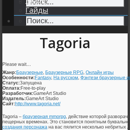
Гайды
Tagoria
Please wait…
Жанр:
Браузерные
,
Браузерные RPG
,
Онлайн игры
Особенности:
Fantasy
,
На русском
,
Фэнтези браузерные и
Статус:
Запущена
Оплата:
Free-to-play
Разработчик:
GameArt Studio
Издатель:
GameArt Studio
Сайт:
http://www.tagoria.net/
Tagoria –
браузерная mmorpg
, действие которой разворач
пещерных временах. Это становится понятным буквально 
создания персонажа
на вас пялится несколько небритых л