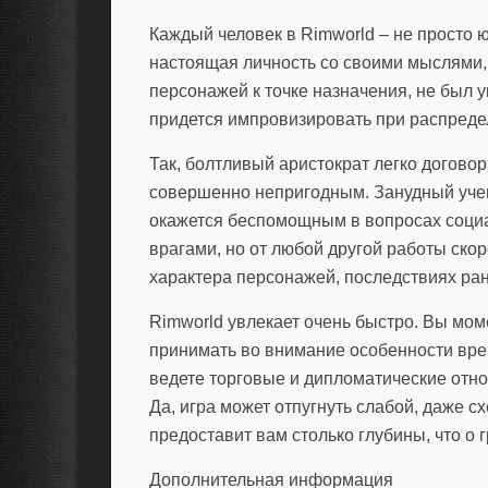
Каждый человек в Rimworld – не просто ю
настоящая личность со своими мыслями,
персонажей к точке назначения, не был
придется импровизировать при распреде
Так, болтливый аристократ легко договор
совершенно непригодным. Занудный уче
окажется беспомощным в вопросах социа
врагами, но от любой другой работы скор
характера персонажей, последствиях ра
Rimworld увлекает очень быстро. Вы мом
принимать во внимание особенности врем
ведете торговые и дипломатические отн
Да, игра может отпугнуть слабой, даже с
предоставит вам столько глубины, что о 
Дополнительная информация