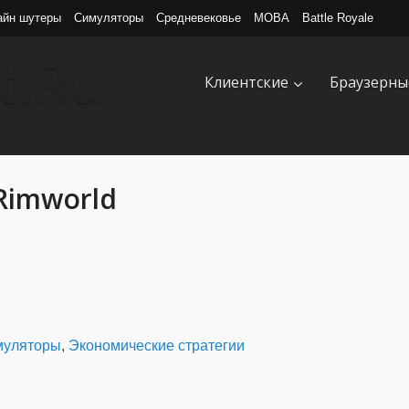
айн шутеры
Симуляторы
Средневековье
MOBA
Battle Royale
Клиентские
Браузерны
Rimworld
муляторы
,
Экономические стратегии