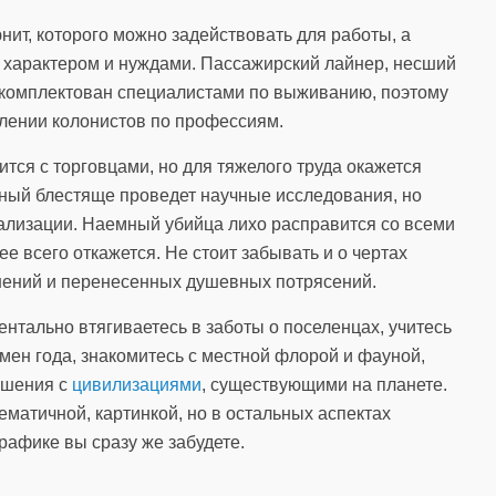
нит, которого можно задействовать для работы, а
 характером и нуждами. Пассажирский лайнер, несший
 укомплектован специалистами по выживанию, поэтому
лении колонистов по профессиям.
ится с торговцами, но для тяжелого труда окажется
ный блестяще проведет научные исследования, но
лизации. Наемный убийца лихо расправится со всеми
ее всего откажется. Не стоит забывать и о чертах
нений и перенесенных душевных потрясений.
ентально втягиваетесь в заботы о поселенцах, учитесь
ен года, знакомитесь с местной флорой и фауной,
ошения с
цивилизациями
, существующими на планете.
хематичной, картинкой, но в остальных аспектах
графике вы сразу же забудете.