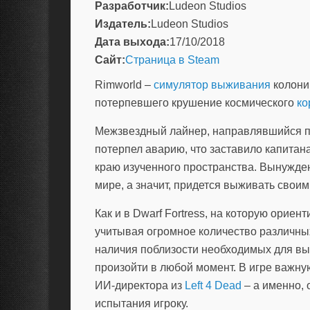
Разработчик:
Ludeon Studios
Издатель:
Ludeon Studios
Дата выхода:
17/10/2018
Сайт:
Страница в Steam
Rimworld –
симулятор выживания
колони
потерпевшего крушение космического
ко
Межзвездный лайнер, направлявшийся п
потерпел аварию, что заставило капитана
краю изученного пространства. Вынужде
мире, а значит, придется выживать своим
Как и в Dwarf Fortress, на которую ориен
учитывая огромное количество различных
наличия поблизости необходимых для вы
произойти в любой момент. В игре важну
ИИ-директора из
Left 4 Dead
– а именно,
испытания игроку.