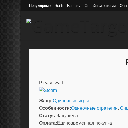
Популярные
Sci-fi
Fantasy
Онлайн стратегии
Онл
Please wait…
Жанр:
Одиночные игры
Особенности:
Одиночные стратегии
,
Си
Статус:
Запущена
Оплата:
Единовременная покупка