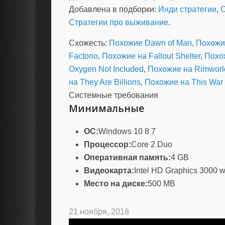
Добавлена в подборки:
Инди стратегии
,
С
Стратегии про выживание
.
Схожесть:
Похожие Dawn of Man
,
Похожи
Factorio
,
Похожие на Fallout Shelter
,
Похож
Oxygen Not Included
,
Похожие на Rimworl
на They Are Billions
,
Похожие на This War 
Системные требования
Минимальные
ОС:
Windows 10 8 7
Процессор:
Core 2 Duo
Оперативная память:
4 GB
Видеокарта:
Intel HD Graphics 3000 
Место на диске:
500 MB
21 ноября, 2018