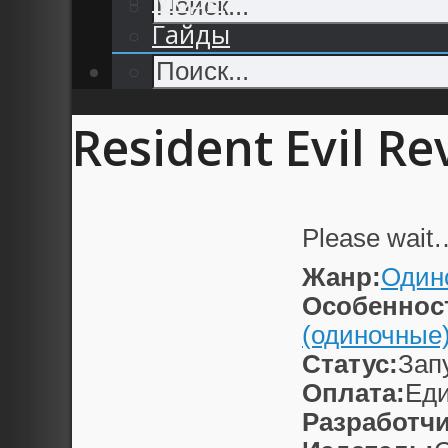
Гайды
Resident Evil Re
Please wait
Жанр:
Один
Особеннос
(одиночные
Статус:
Зап
Оплата:
Еди
Разработчи