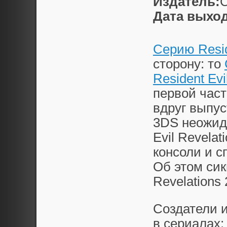
Издатель:
Дата выход
Серию Resid
сторону: то
Resident Evi
первой част
вдруг выпус
3DS неожид
Evil Revela
консоли и с
Об этом сик
Revelations 
Создатели и
в сериалах;