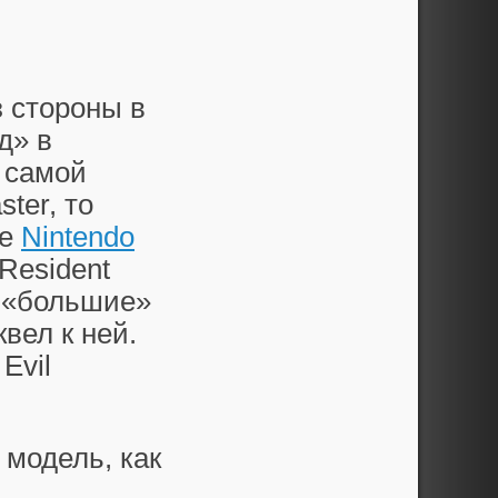
 стороны в
д» в
самой
ter, то
ке
Nintendo
Resident
и «большие»
вел к ней.
Evil
модель, как