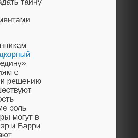
адать тайну
ментами
онникам
дкорный
редину»
иям с
 и решению
шествуют
ость
ме роль
еры могут в
эр и Барри
ают