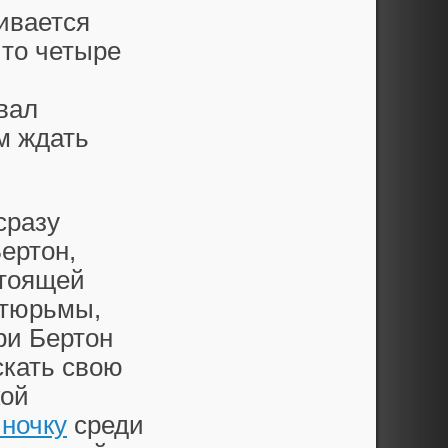
ивается
то четыре
вал
м ждать
сразу
ертон,
стоящей
-тюрьмы,
ри Бертон
скать свою
кой
иночку
среди