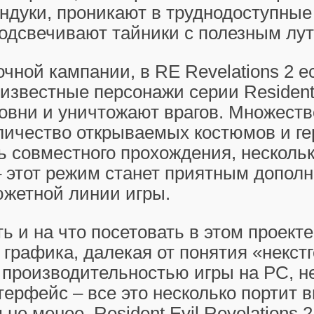
ндуки, проникают в труднодоступные
одсвечивают тайники с полезным лут
чной кампании, в RE Revelations 2 е
 известные персонажи серии Resident 
овни и уничтожают врагов. Множеств
личество открываемых костюмов и ге
 совместного прохождения, несколь
 этот режим станет приятным дополн
южетной линии игры.
ть и на что посетовать в этом проекте
графика, далекая от понятия «некстг
 производительностью игры на РС, н
ерфейс – все это несколько портит 
 не менее, Resident Evil Revelations 2