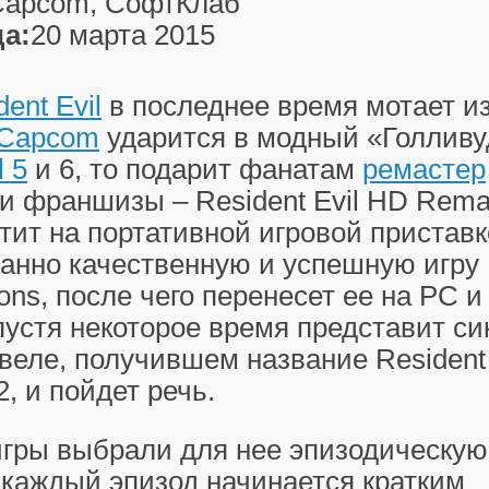
Capcom, СофтКлаб
а:
20 марта 2015
ent Evil
в последнее время мотает из
Capcom
ударится в модный «Голливу
l 5
и 6, то подарит фанатам
ремастер
и франшизы – Resident Evil HD Remas
тит на портативной игровой пристав
анно качественную и успешную игру 
tions, после чего перенесет ее на РС 
пустя некоторое время представит сик
веле, получившем название Resident 
2, и пойдет речь.
гры выбрали для нее эпизодическую 
 каждый эпизод начинается кратким