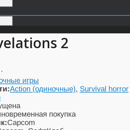
velations 2
…
очные игры
ти:
Action (одиночные)
,
Survival horror
)
ущена
новременная покупка
к:
Capcom