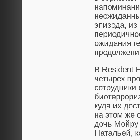
напоминани
неожиданны
эпизода, из
периодичнос
ожидания ге
продолжени
В Resident E
четырех про
сотрудники
биотеррори
куда их дос
на этом же 
дочь Мойру 
Натальей, 