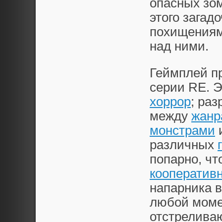
опасных зом
этого загад
похищениям
над ними.
Геймплей п
серии RE. Э
хоррор
; ра
между
жанр
монстрами
и
различных
попарно, чт
кооперативн
напарника в
любой моме
отстреливаю