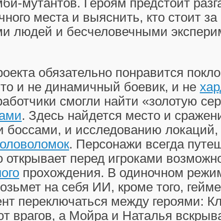
би-мутантов. Героям предстоит разг
очного места и выяснить, кто стоит за
и людей и бесчеловечными экспери
роекта обязательно понравится покл
то и не динамичный боевик, и не
хар
зработчики смогли найти «золотую се
ами
. Здесь найдется место и сражен
 боссами, и исследованию локаций,
головоломок
. Персонажи всегда путе
о открывает перед игроками возможн
ого
прохождения. В одиночном режи
озьмет на себя ИИ, кроме того, гейм
нт переключаться между героями: Кл
т врагов, а Мойра и Наталья вскрыв