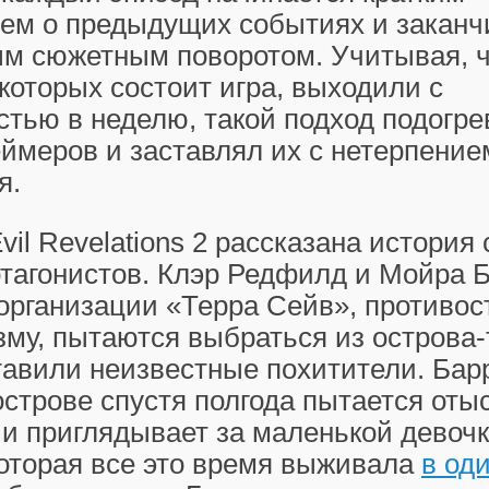
ем о предыдущих событиях и заканч
м сюжетным поворотом. Учитывая, ч
 которых состоит игра, выходили с
тью в неделю, такой подход подогре
ймеров и заставлял их с нетерпение
я.
vil Revelations 2 рассказана история 
тагонистов. Клэр Редфилд и Мойра Б
 организации «Терра Сейв», противо
зму, пытаются выбраться из острова
тавили неизвестные похитители. Бар
острове спустя полгода пытается оты
и приглядывает за маленькой девоч
которая все это время выживала
в од