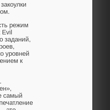
 закоулки
ом.
сть режим
Evil
о заданий,
роев,
ко уровней
ением к
.
ен»,
е самый
впечатление
 – это