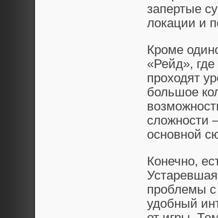
запертые су
локации и п
Кроме одино
«Рейд», где
проходят ур
большое ко
возможность
сложности –
основной с
Конечно, ес
Устаревшая 
проблемы с
удобный инт
от игры. Тем